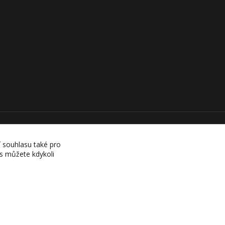
í souhlasu také pro
es můžete kdykoli