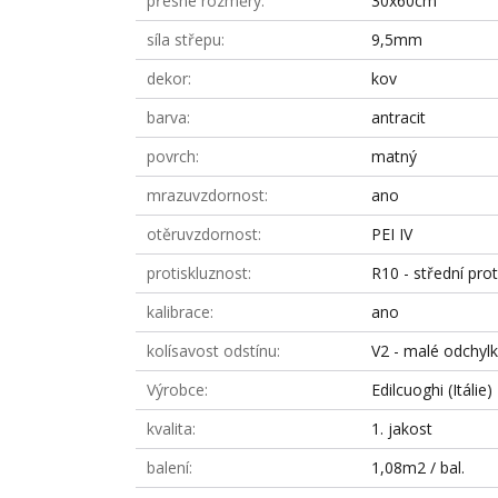
přesné rozměry
30x60cm
síla střepu
9,5mm
dekor
kov
barva
antracit
povrch
matný
mrazuvzdornost
ano
otěruvzdornost
PEI IV
protiskluznost
R10 - střední prot
kalibrace
ano
kolísavost odstínu
V2 - malé odchyl
Výrobce
Edilcuoghi (Itálie)
kvalita
1. jakost
balení
1,08m2 / bal.