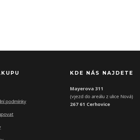
ÁKUPU
KDE NÁS NAJDETE
Mayerova 311
(vjezd do areálu z ulice Nová)
ní podmínky
267 61 Cerhovice
upovat
y
ty