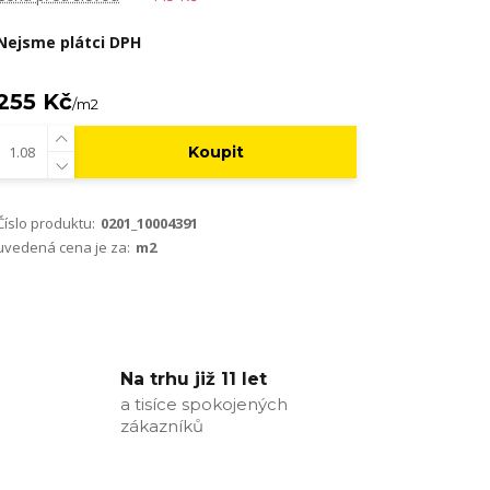
Nejsme plátci DPH
255 Kč
/
m2
Koupit
Číslo produktu:
0201_10004391
uvedená cena je za:
m2
Na trhu již 11 let
a tisíce spokojených
zákazníků