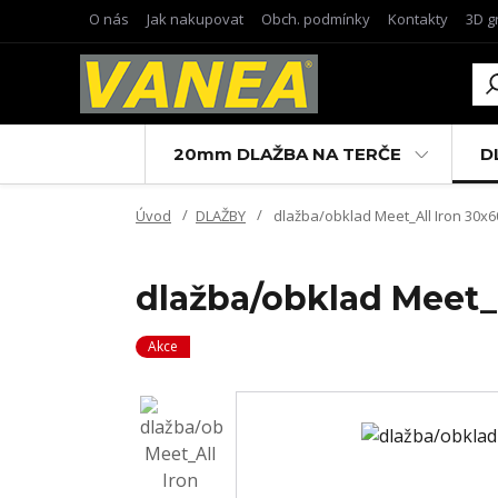
O nás
Jak nakupovat
Obch. podmínky
Kontakty
3D g
20mm DLAŽBA NA TERČE
D
Úvod
DLAŽBY
dlažba/obklad Meet_All Iron 30x6
dlažba/obklad Meet_
Akce