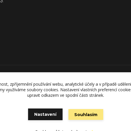
Upravit sběr cookies.
nost, zpříjemnění používání webu, analytické účely a v případě udělen
lamy využíváme soubory cookies. Nastavení vlastních preferencí cooki
upravit odkazem ve spodní části stránek.
Vytvořeno na
Eshop-rychle.cz
Nastavení
Souhlasím