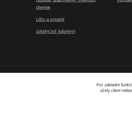
chemie
Lišty a ostatní
GRAFICKÉ NÁVRHY
Pro základní funkč
účely cílení rek