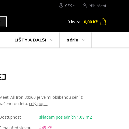
CZK
Přihlášení
0
ks
za
0,00 Kč
t
LIŠTY A DALŠÍ
série
EJ
Meet_All Iron 30x60 je velmi oblíbenou sérií z
našeho outletu.
celý popis
Dostupnost
skladem posledních 1.08 m2
Cena před slevou
445 Kč