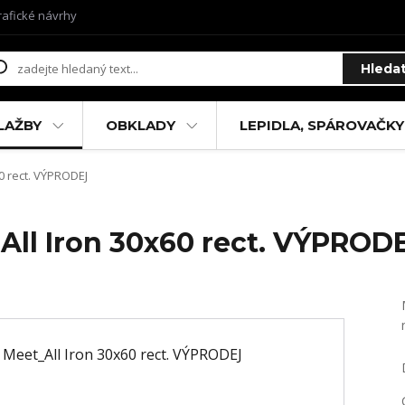
rafické návrhy
Hleda
LAŽBY
OBKLADY
LEPIDLA, SPÁROVAČKY
0 rect. VÝPRODEJ
All Iron 30x60 rect. VÝPROD