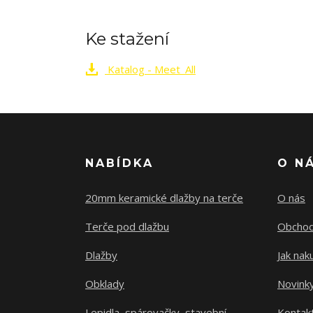
Ke stažení
Katalog - Meet_All
NABÍDKA
O N
20mm keramické dlažby na terče
O nás
Terče pod dlažbu
Obchod
Dlažby
Jak nak
Obklady
Novink
Lepidla, spárovačky, stavební
Kontak