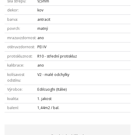
síla střepu
9,5mm
dekor
kov
barva
antracit
povrch
matný
mrazuvzdornost
ano
otěruvzdornost
PEI IV
protiskluznost
R10 - střední protiskluz
kalibrace
ano
kolísavost
V2 - malé odchylky
odstínu
Výrobce
Edilcuoghi (Itálie)
kvalita
1. jakost
balení
1,44m2 / bal.