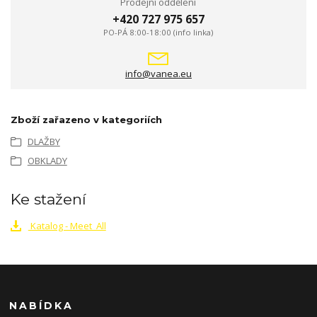
Prodejní oddělení
+420 727 975 657
PO-PÁ 8:00-18:00 (info linka)
info@vanea.eu
Zboží zařazeno v kategoriích
DLAŽBY
OBKLADY
Ke stažení
Katalog - Meet_All
NABÍDKA