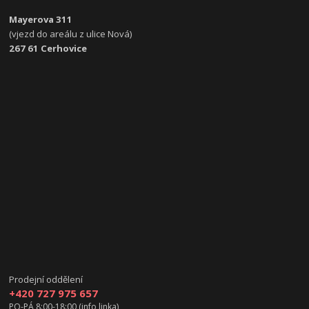
Mayerova 311
(vjezd do areálu z ulice Nová)
267 61 Cerhovice
Prodejní oddělení
+420 727 975 657
PO-PÁ 8:00-18:00 (info linka)