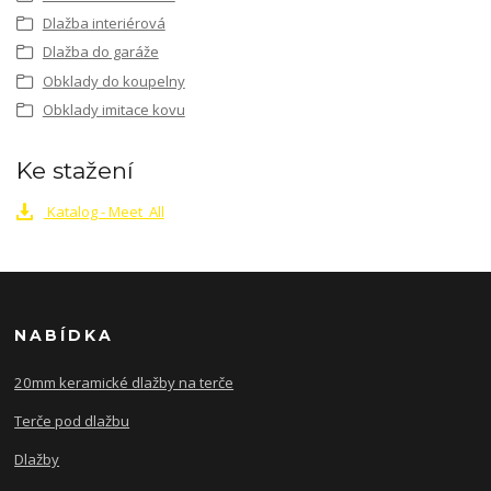
Dlažba interiérová
Dlažba do garáže
Obklady do koupelny
Obklady imitace kovu
Ke stažení
Katalog - Meet_All
NABÍDKA
20mm keramické dlažby na terče
Terče pod dlažbu
Dlažby