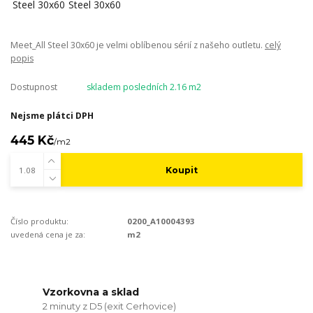
Meet_All Steel 30x60 je velmi oblíbenou sérií z našeho outletu.
celý
popis
Dostupnost
skladem posledních 2.16 m2
Nejsme plátci DPH
445 Kč
/
m2
Koupit
Číslo produktu:
0200_A10004393
uvedená cena je za:
m2
Vzorkovna a sklad
2 minuty z D5 (exit Cerhovice)