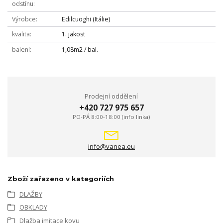
odstínu
Výrobce
Edilcuoghi (Itálie)
kvalita
1. jakost
balení
1,08m2 / bal.
Prodejní oddělení
+420 727 975 657
PO-PÁ 8:00-18:00 (info linka)
info@vanea.eu
Zboží zařazeno v kategoriích
DLAŽBY
OBKLADY
Dlažba imitace kovu