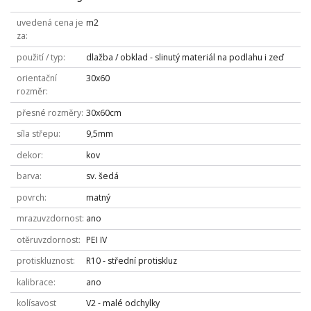
uvedená cena je
m2
za
použití / typ
dlažba / obklad - slinutý materiál na podlahu i zeď
orientační
30x60
rozměr
přesné rozměry
30x60cm
síla střepu
9,5mm
dekor
kov
barva
sv. šedá
povrch
matný
mrazuvzdornost
ano
otěruvzdornost
PEI IV
protiskluznost
R10 - střední protiskluz
kalibrace
ano
kolísavost
V2 - malé odchylky