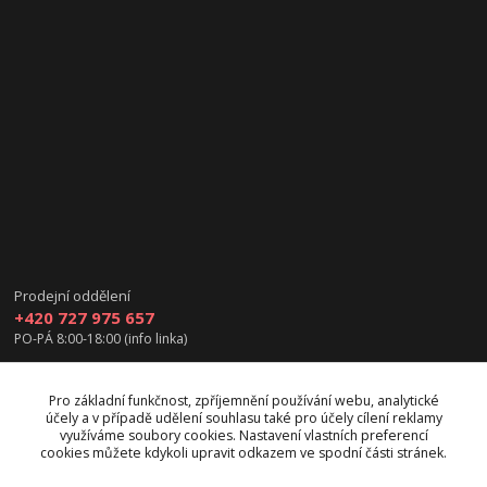
Prodejní oddělení
+420 727 975 657
PO-PÁ 8:00-18:00 (info linka)
info@vanea.eu
Pro základní funkčnost, zpříjemnění používání webu, analytické
účely a v případě udělení souhlasu také pro účely cílení reklamy
využíváme soubory cookies. Nastavení vlastních preferencí
cookies můžete kdykoli upravit odkazem ve spodní části stránek.