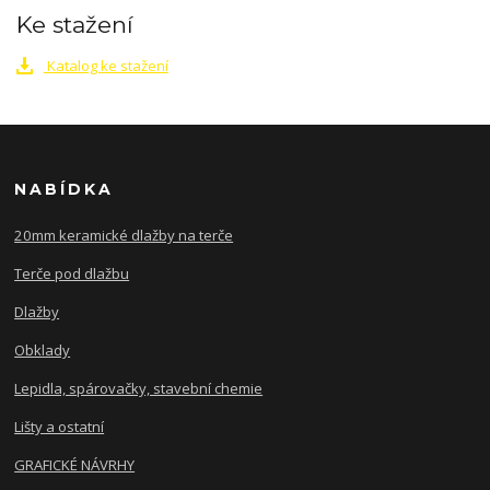
Ke stažení
Katalog ke stažení
NABÍDKA
20mm keramické dlažby na terče
Terče pod dlažbu
Dlažby
Obklady
Lepidla, spárovačky, stavební chemie
Lišty a ostatní
GRAFICKÉ NÁVRHY