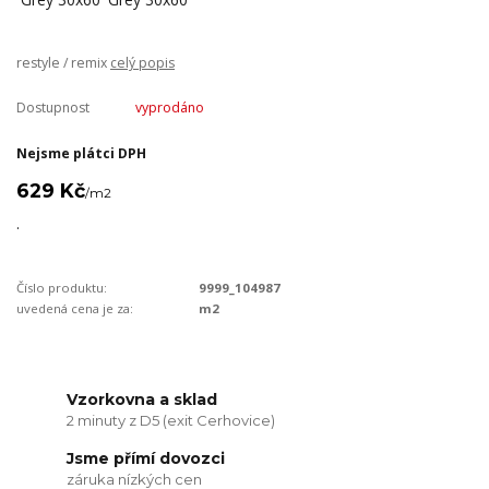
restyle / remix
celý popis
Dostupnost
vyprodáno
Nejsme plátci DPH
629 Kč
/
m2
.
Číslo produktu:
9999_104987
uvedená cena je za:
m2
Vzorkovna a sklad
2 minuty z D5 (exit Cerhovice)
Jsme přímí dovozci
záruka nízkých cen