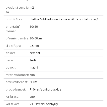
uvedená cena je
m2
za
použití / typ
dlažba / obklad - slinutý materiál na podlahu i zeď
orientační
30x60
rozměr
přesné rozměry
30x60cm
síla střepu
9,5mm
dekor
cement
barva
šedá
povrch
matný
mrazuvzdornost
ano
otěruvzdornost
PEI IV
protiskluznost
R10 - střední protiskluz
kalibrace
ano
kolísavost
V3 - střední odchylky