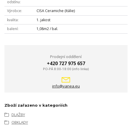
odstínu
Výrobce
CISA Ceramiche (Itálie)
kvalita
1. jakost
balení
1,08m2 / bal.
Prodejní oddělení
+420 727 975 657
PO-PÁ 8:00-18:00 (info linka)
info@vanea.eu
Zboží zařazeno v kategoriích
DLAŽBY
OBKLADY