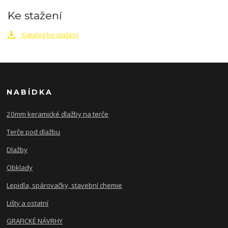
Ke stažení
Katalog ke stažení
NABÍDKA
20mm keramické dlažby na terče
Terče pod dlažbu
Dlažby
Obklady
Lepidla, spárovačky, stavební chemie
Lišty a ostatní
GRAFICKÉ NÁVRHY