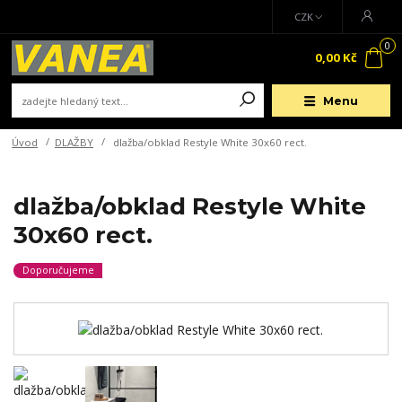
CZK
0
0,00 Kč
Menu
Úvod
DLAŽBY
dlažba/obklad Restyle White 30x60 rect.
dlažba/obklad Restyle White
30x60 rect.
Doporučujeme