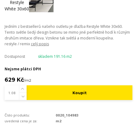
Jedním z bestsellerů našeho outletu je dlažba Restyle White 30x60.
Tento světle šedý design betonu se mimo jiné perfektně hodí k různým
druhům imitace dřeva. Vznikne tak světlá a moderní koupelna.
restyle / remix
celý popis
Dostupnost
skladem 191.16 m2
Nejsme plátci DPH
629 Kč
/
m2
Koupit
Číslo produktu:
0020_104983
uvedená cena je za:
m2