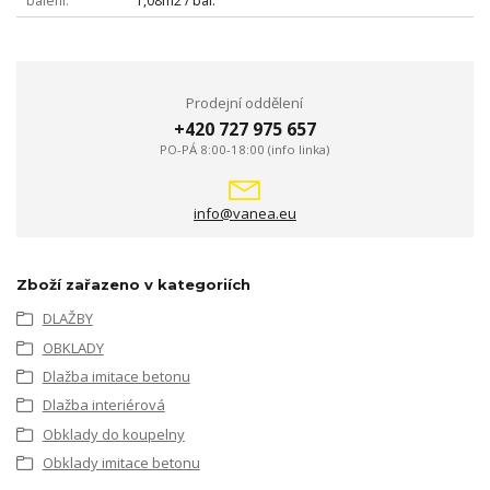
balení
1,08m2 / bal.
Prodejní oddělení
+420 727 975 657
PO-PÁ 8:00-18:00 (info linka)
info@vanea.eu
Zboží zařazeno v kategoriích
DLAŽBY
OBKLADY
Dlažba imitace betonu
Dlažba interiérová
Obklady do koupelny
Obklady imitace betonu