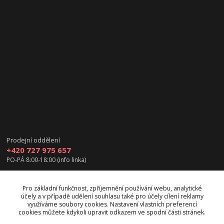
Prodejní oddělení
+420 727 975 657
PO-PÁ 8:00-18:00 (info linka)
info@vanea.eu
Pro základní funkčnost, zpříjemnění používání webu, analytické
účely a v případě udělení souhlasu také pro účely cílení reklamy
využíváme soubory cookies. Nastavení vlastních preferencí
cookies můžete kdykoli upravit odkazem ve spodní části stránek.