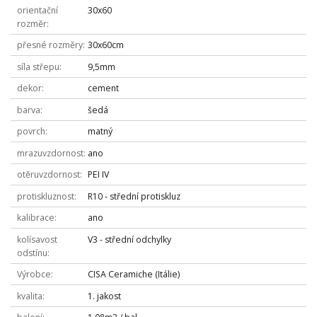
orientační
30x60
rozměr
přesné rozměry
30x60cm
síla střepu
9,5mm
dekor
cement
barva
šedá
povrch
matný
mrazuvzdornost
ano
otěruvzdornost
PEI IV
protiskluznost
R10 - střední protiskluz
kalibrace
ano
kolísavost
V3 - střední odchylky
odstínu
Výrobce
CISA Ceramiche (Itálie)
kvalita
1. jakost