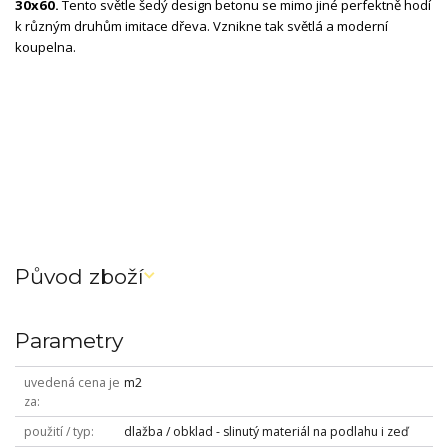
30x60.
Tento světle šedý design betonu se mimo jiné perfektně hodí
k různým druhům imitace dřeva. Vznikne tak světlá a moderní
koupelna.
restyle / remix
Původ zboží
Parametry
uvedená cena je
m2
za
použití / typ
dlažba / obklad - slinutý materiál na podlahu i zeď