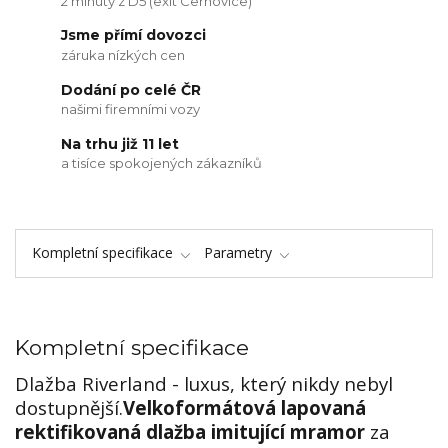
2 minuty z D5 (exit Cerhovice)
Jsme přímí dovozci
záruka nízkých cen
Dodání po celé ČR
našimi firemními vozy
Na trhu již 11 let
a tisíce spokojených zákazníků
Kompletní specifikace
Parametry
Kompletní specifikace
Dlažba Riverland - luxus, který nikdy nebyl
dostupnější.
Velkoformátová lapovaná
rektifikovaná dlažba imitující mramor
za