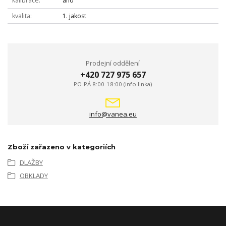
kalibrace
ano
kvalita
1. jakost
Prodejní oddělení
+420 727 975 657
PO-PÁ 8:00-18:00 (info linka)
info@vanea.eu
Zboží zařazeno v kategoriích
DLAŽBY
OBKLADY