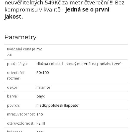
neuvěřitelných 549Kč za metr čtvereční !!! Bez
kompromisu v kvalitě -
jedná se o první
jakost.
Parametry
uvedená cena je
m2
za
použití / typ
dlažba / obklad - slinutý materiál na podlahu i zeď
orientační
50x100
rozměr
dekor
mramor
barva
onyx
povrch
hladký pololesk (lappato)
mrazuvzdornost
ano
otěruvzdornost
PEI III