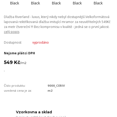
Dlažba Riverland - luxus, který nikdy nebyl dostupnější.Velkoformátová
lapovaná rektifikovaná dlažba imitující mramor za neuvěřitelných 549Kč
za metr čtvereční !!! Bez kompromisu v kvalitě - jedná se o první jakost.
celý popis
Dostupnost
vyprodáno
Nejsme plátci DPH
549 Kč
/
m2
.
Číslo produktu:
9000_CERIV
uvedená cena je za:
m2
Vzorkovna a sklad