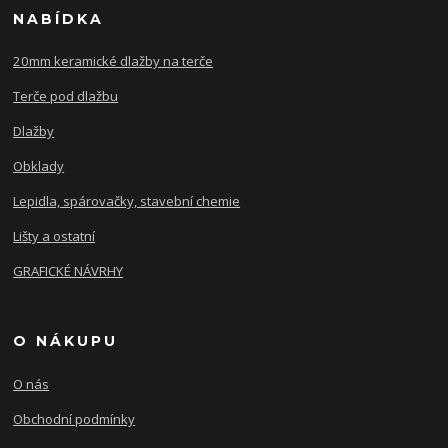
NABÍDKA
20mm keramické dlažby na terče
Terče pod dlažbu
Dlažby
Obklady
Lepidla, spárovačky, stavební chemie
Lišty a ostatní
GRAFICKÉ NÁVRHY
O NÁKUPU
O nás
Obchodní podmínky