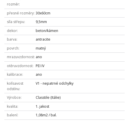
rozměr
přesné rozměry
30x60cm
síla střepu
9,5mm
dekor
beton/kámen
barva
antracite
povrch
matný
mrazuvzdornost
ano
otěruvzdornost
PEI IV
kalibrace
ano
kolísavost
V1 - nepatrné odchylky
odstínu
Výrobce
Classtile (Itálie)
kvalita
1. jakost
balení
1,08m2 / bal.