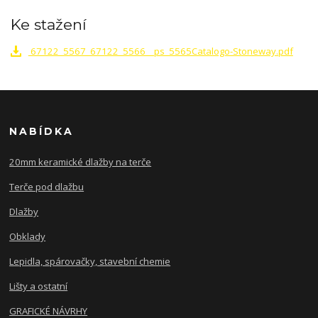
Ke stažení
67122_5567_67122_5566__ps_5565Catalogo-Stoneway.pdf
NABÍDKA
20mm keramické dlažby na terče
Terče pod dlažbu
Dlažby
Obklady
Lepidla, spárovačky, stavební chemie
Lišty a ostatní
GRAFICKÉ NÁVRHY