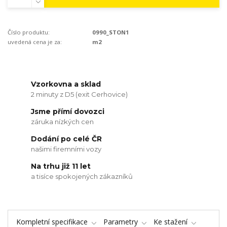
Číslo produktu:
0990_STON1
uvedená cena je za:
m2
Vzorkovna a sklad
2 minuty z D5 (exit Cerhovice)
Jsme přímí dovozci
záruka nízkých cen
Dodání po celé ČR
našimi firemními vozy
Na trhu již 11 let
a tisíce spokojených zákazníků
Kompletní specifikace
Parametry
Ke stažení