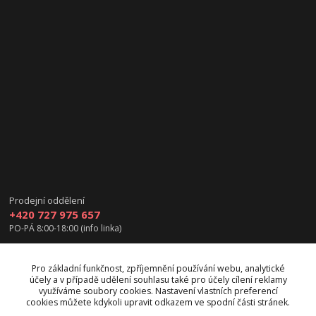
Prodejní oddělení
+420 727 975 657
PO-PÁ 8:00-18:00 (info linka)
info@vanea.eu
Pro základní funkčnost, zpříjemnění používání webu, analytické
účely a v případě udělení souhlasu také pro účely cílení reklamy
využíváme soubory cookies. Nastavení vlastních preferencí
cookies můžete kdykoli upravit odkazem ve spodní části stránek.