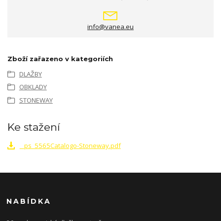
info@vanea.eu
Zboží zařazeno v kategoriích
DLAŽBY
OBKLADY
STONEWAY
Ke stažení
_ps_5565Catalogo-Stoneway.pdf
NABÍDKA