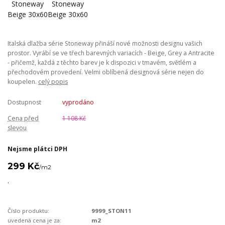
Italská dlažba série Stoneway přináší nové možnosti designu vašich
prostor. Vyrábí se ve třech barevných variacích - Beige, Grey a Antracite
- přičemž, každá z těchto barev je k dispozici v tmavém, světlém a
přechodovém provedení. Velmi oblíbená designová série nejen do
koupelen.
celý popis
Dostupnost
vyprodáno
Cena před
1 108 Kč
slevou
Nejsme plátci DPH
299 Kč
/
m2
.
Číslo produktu:
9999_STON11
uvedená cena je za:
m2