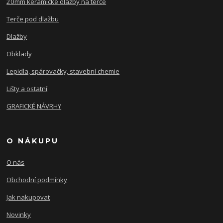
20mm keramické dlažby na terče
Terče pod dlažbu
Dlažby
Obklady
Lepidla, spárovačky, stavební chemie
Lišty a ostatní
GRAFICKÉ NÁVRHY
O NÁKUPU
O nás
Obchodní podmínky
Jak nakupovat
Novinky