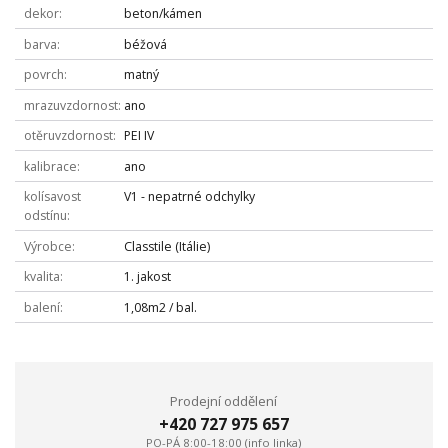
dekor
beton/kámen
barva
béžová
povrch
matný
mrazuvzdornost
ano
otěruvzdornost
PEI IV
kalibrace
ano
kolísavost
V1 - nepatrné odchylky
odstínu
Výrobce
Classtile (Itálie)
kvalita
1. jakost
balení
1,08m2 / bal.
Prodejní oddělení
+420 727 975 657
PO-PÁ 8:00-18:00 (info linka)