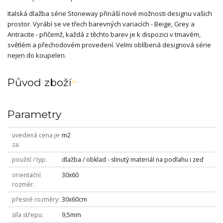
Italská dlažba série Stoneway přináší nové možnosti designu vašich
prostor. Vyrábí se ve třech barevných variacích - Beige, Grey a
Antracite - přičemž, každá z těchto barev je k dispozici v tmavém,
světlém a přechodovém provedení. Velmi oblíbená designová série
nejen do koupelen.
Původ zboží
Parametry
uvedená cena je
m2
za
použití / typ
dlažba / obklad - slinutý materiál na podlahu i zeď
orientační
30x60
rozměr
přesné rozměry
30x60cm
síla střepu
9,5mm