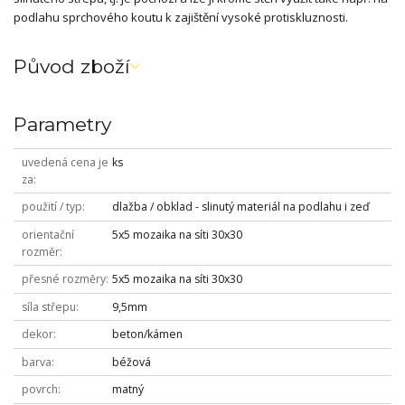
podlahu sprchového koutu k zajištění vysoké protiskluznosti.
Původ zboží
Parametry
uvedená cena je
ks
za
použití / typ
dlažba / obklad - slinutý materiál na podlahu i zeď
orientační
5x5 mozaika na síti 30x30
rozměr
přesné rozměry
5x5 mozaika na síti 30x30
síla střepu
9,5mm
dekor
beton/kámen
barva
béžová
povrch
matný