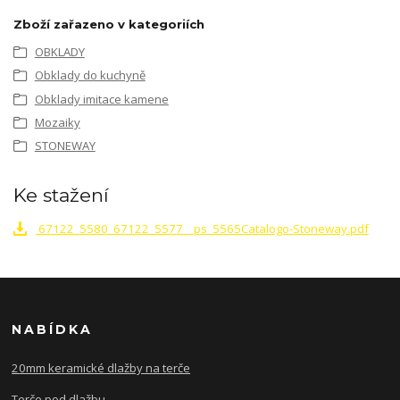
Zboží zařazeno v kategoriích
OBKLADY
Obklady do kuchyně
Obklady imitace kamene
Mozaiky
STONEWAY
Ke stažení
67122_5580_67122_5577__ps_5565Catalogo-Stoneway.pdf
NABÍDKA
20mm keramické dlažby na terče
Terče pod dlažbu