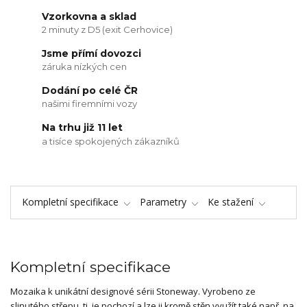
Vzorkovna a sklad
2 minuty z D5 (exit Cerhovice)
Jsme přímí dovozci
záruka nízkých cen
Dodání po celé ČR
našimi firemními vozy
Na trhu již 11 let
a tisíce spokojených zákazníků
Kompletní specifikace
Parametry
Ke stažení
Kompletní specifikace
Mozaika k unikátní designové sérii Stoneway. Vyrobeno ze
slinutého střepu, tj. je pochozí a lze ji kromě stěn využít také např. na