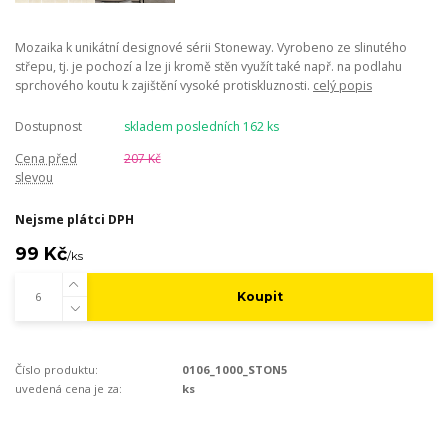
Mozaika k unikátní designové sérii Stoneway. Vyrobeno ze slinutého
střepu, tj. je pochozí a lze ji kromě stěn využít také např. na podlahu
sprchového koutu k zajištění vysoké protiskluznosti.
celý popis
Dostupnost
skladem posledních 162 ks
Cena před
207 Kč
slevou
Nejsme plátci DPH
99 Kč
/
ks
Koupit
Číslo produktu:
0106_1000_STON5
uvedená cena je za:
ks