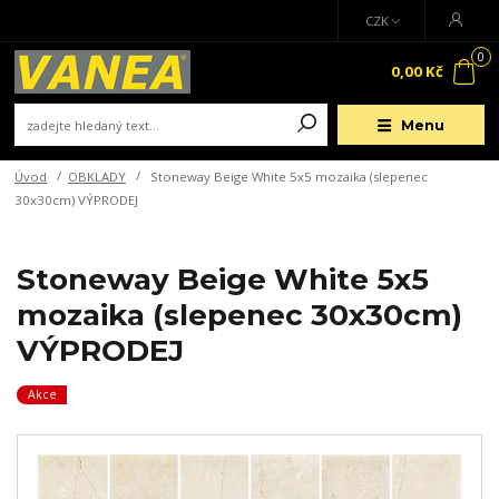
CZK
0
0,00 Kč
Menu
Úvod
OBKLADY
Stoneway Beige White 5x5 mozaika (slepenec
30x30cm) VÝPRODEJ
Stoneway Beige White 5x5
mozaika (slepenec 30x30cm)
VÝPRODEJ
Akce