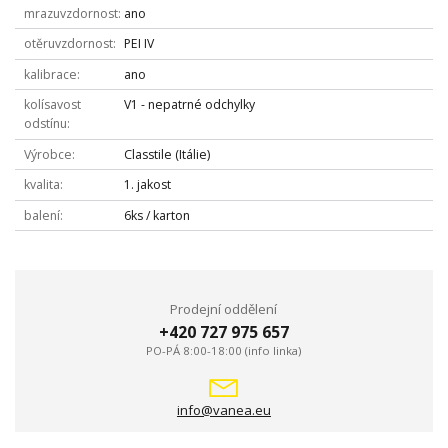
mrazuvzdornost
ano
otěruvzdornost
PEI IV
kalibrace
ano
kolísavost
V1 - nepatrné odchylky
odstínu
Výrobce
Classtile (Itálie)
kvalita
1. jakost
balení
6ks / karton
Prodejní oddělení
+420 727 975 657
PO-PÁ 8:00-18:00 (info linka)
info@vanea.eu