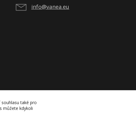
info@vanea.eu
í souhlasu také pro
es můžete kdykoli