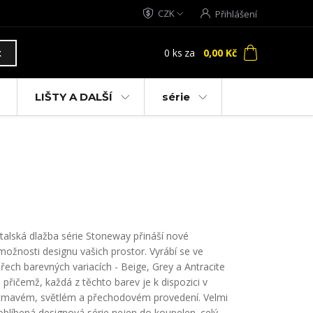
CZK
Přihlášení
0
ks
za
0,00 Kč
t
LIŠTY A DALŠÍ
série
Italská dlažba série Stoneway přináší nové
možnosti designu vašich prostor. Vyrábí se ve
třech barevných variacích - Beige, Grey a Antracite
- přičemž, každá z těchto barev je k dispozici v
tmavém, světlém a přechodovém provedení. Velmi
oblíbená designová série nejen do koupelen.
celý