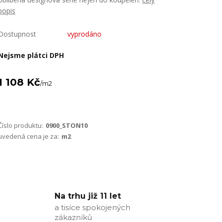
popis
Dostupnost
vyprodáno
Nejsme plátci DPH
1 108 Kč
/
m2
Číslo produktu:
0900_STON10
uvedená cena je za:
m2
Na trhu již 11 let
a tisíce spokojených
zákazníků