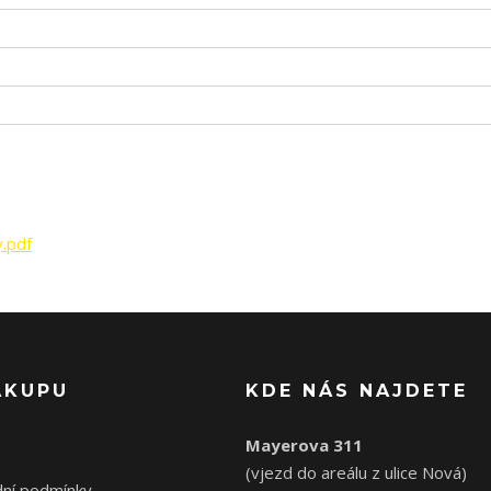
.pdf
ÁKUPU
KDE NÁS NAJDETE
Mayerova 311
(vjezd do areálu z ulice Nová)
ní podmínky