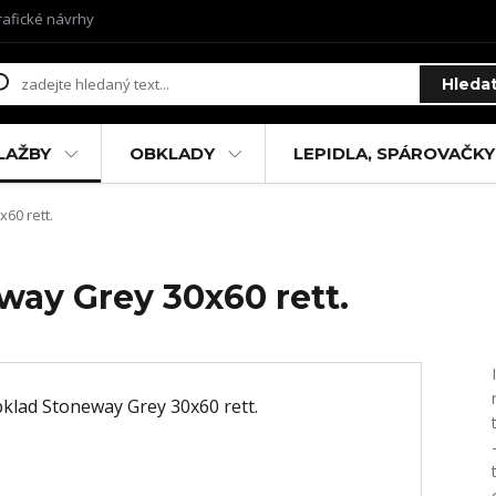
rafické návrhy
Hleda
LAŽBY
OBKLADY
LEPIDLA, SPÁROVAČKY
60 rett.
way Grey 30x60 rett.