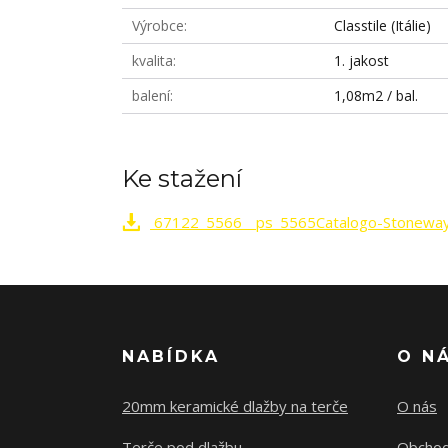
Výrobce
Classtile (Itálie)
kvalita
1. jakost
balení
1,08m2 / bal.
Ke stažení
67122_5566__ps_5565Catalogo-Stoneway
NABÍDKA
O N
20mm keramické dlažby na terče
O nás
Terče pod dlažbu
Obchod