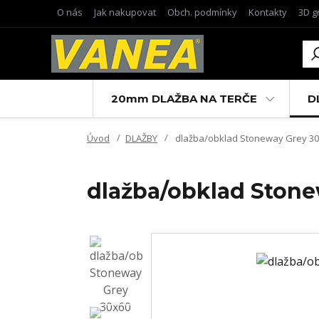
O nás
Jak nakupovat
Obch. podmínky
Kontakty
3D g
20mm DLAŽBA NA TERČE
D
Úvod
DLAŽBY
dlažba/obklad Stoneway Grey 30x
dlažba/obklad Stone