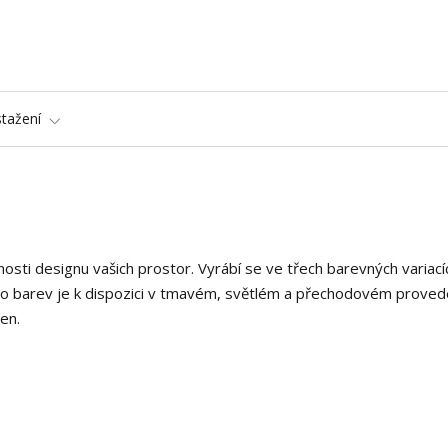
stažení
osti designu vašich prostor. Vyrábí se ve třech barevných variací
hto barev je k dispozici v tmavém, světlém a přechodovém provede
en.