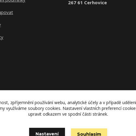
267 61 Cerhovice
upovat
y
ty
nost, zpříjemnění používání webu, analytické účely a v případě udělen
lamy využíváme soubory cookies. Nastavení vlastních preferencí cooki
upravit odkazem ve spodní části stránek.
Upravit sběr cookies.
Nastavení
Souhlasím