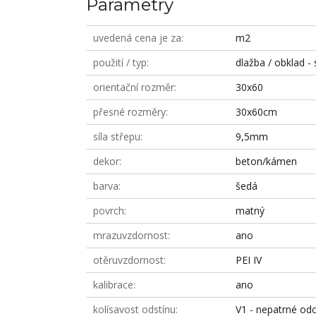
Parametry
uvedená cena je za
m2
použití / typ
dlažba / obklad - 
orientační rozměr
30x60
přesné rozměry
30x60cm
síla střepu
9,5mm
dekor
beton/kámen
barva
šedá
povrch
matný
mrazuvzdornost
ano
otěruvzdornost
PEI IV
kalibrace
ano
kolísavost odstínu
V1 - nepatrné odc