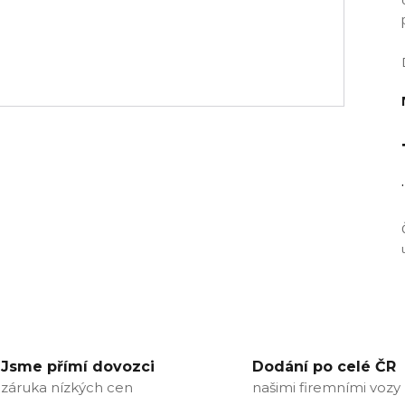
.
Jsme přímí dovozci
Dodání po celé ČR
záruka nízkých cen
našimi firemními vozy