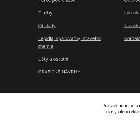
Dlažby
Jak nak
Obklady
Novink
Lepidla, spárovačky, stavební
Kontak
chemie
Lišty a ostatní
GRAFICKÉ NÁVRHY
Pro základní funkč
účely cílení rek