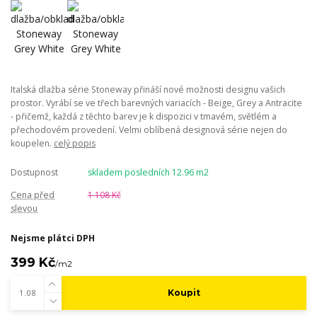
Italská dlažba série Stoneway přináší nové možnosti designu vašich
prostor. Vyrábí se ve třech barevných variacích - Beige, Grey a Antracite
- přičemž, každá z těchto barev je k dispozici v tmavém, světlém a
přechodovém provedení. Velmi oblíbená designová série nejen do
koupelen.
celý popis
Dostupnost
skladem posledních 12.96 m2
Cena před
1 108 Kč
slevou
Nejsme plátci DPH
399 Kč
/
m2
Koupit