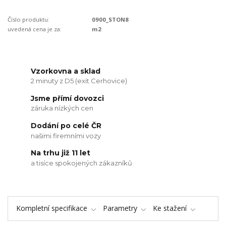
Číslo produktu:
0900_STON8
uvedená cena je za:
m2
Vzorkovna a sklad
2 minuty z D5 (exit Cerhovice)
Jsme přímí dovozci
záruka nízkých cen
Dodání po celé ČR
našimi firemními vozy
Na trhu již 11 let
a tisíce spokojených zákazníků
Kompletní specifikace
Parametry
Ke stažení