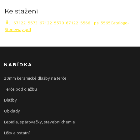
Ke stažení
67122_5573_67122_5570_67122_5566__ps_5565Catalogo-
Stoneway.pdf
NABÍDKA
20mm keramické dlažby na terče
Terče pod dlažbu
Dlažby
Obklady
Lepidla, spárovačky, stavební chemie
Lišty a ostatní