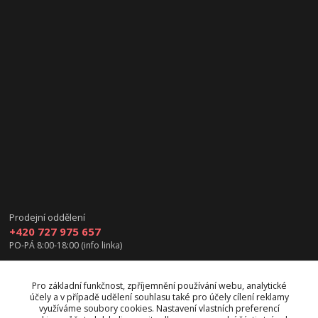
Prodejní oddělení
+420 727 975 657
PO-PÁ 8:00-18:00 (info linka)
info@vanea.eu
Pro základní funkčnost, zpříjemnění používání webu, analytické
účely a v případě udělení souhlasu také pro účely cílení reklamy
využíváme soubory cookies. Nastavení vlastních preferencí