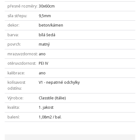
přesné rozměry
30x60cm
síla střepu
9,5mm
dekor
beton/kámen
barva
bílá šedá
povrch
matný
mrazuvzdornost
ano
otěruvzdornost
PEI IV
kalibrace
ano
kolísavost
V1 - nepatrné odchylky
odstínu
Výrobce
Classtile (Itálie)
kvalita
1. jakost
balení
1,08m2 / bal.