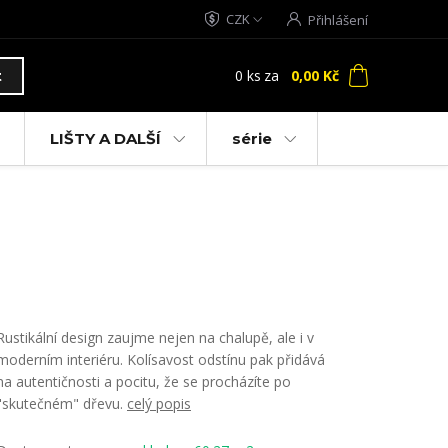
CZK
Přihlášení
0
ks
za
0,00 Kč
t
LIŠTY A DALŠÍ
série
Rustikální design zaujme nejen na chalupě, ale i v
moderním interiéru. Kolísavost odstínu pak přidává
na autentičnosti a pocitu, že se procházíte po
"skutečném" dřevu.
celý popis