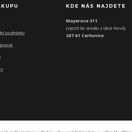
ÁKUPU
KDE NÁS NAJDETE
Mayerova 311
(vjezd do areálu z ulice Nová)
ní podmínky
267 61 Cerhovice
upovat
y
ty