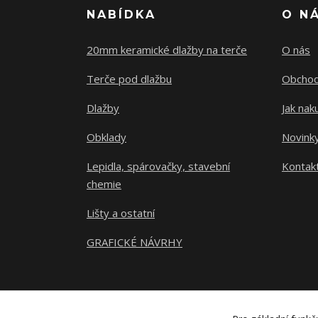
NABÍDKA
O N
20mm keramické dlažby na terče
O nás
Terče pod dlažbu
Obchod
Dlažby
Jak nak
Obklady
Novink
Lepidla, spárovačky, stavební
Kontak
chemie
Lišty a ostatní
GRAFICKÉ NÁVRHY