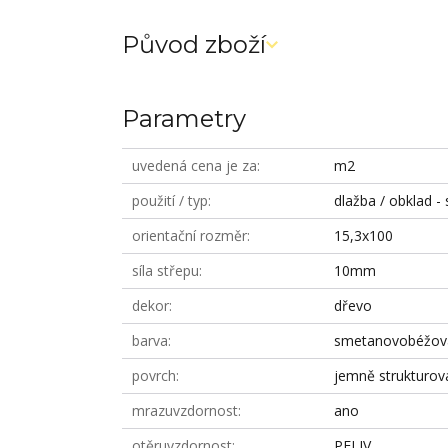
Původ zboží
Parametry
uvedená cena je za
m2
použití / typ
dlažba / obklad - 
orientační rozměr
15,3x100
síla střepu
10mm
dekor
dřevo
barva
smetanovobéžov
povrch
jemně strukturov
mrazuvzdornost
ano
otěruvzdornost
PEI IV