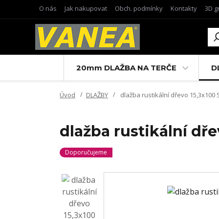
O nás
Jak nakupovat
Obch. podmínky
Kontakty
3D g
20mm DLAŽBA NA TERČE
D
Úvod
DLAŽBY
dlažba rustikální dřevo 15,3x100 
dlažba rustikální dře
Doporučujeme