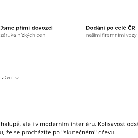
Jsme přímí dovozci
Dodání po celé ČR
záruka nízkých cen
našimi firemními vozy
stažení
alupě, ale i v moderním interiéru. Kolísavost ods
tu, že se procházíte po "skutečném" dřevu.