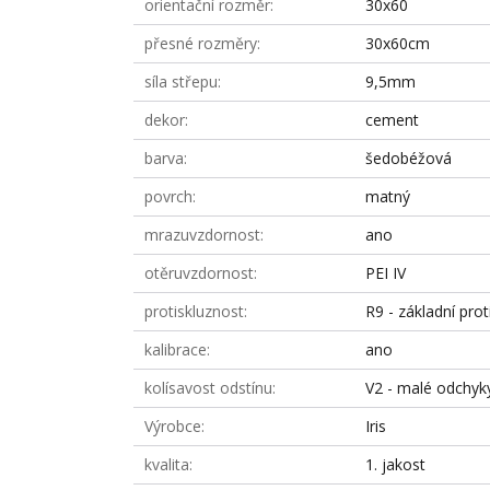
orientační rozměr
30x60
přesné rozměry
30x60cm
síla střepu
9,5mm
dekor
cement
barva
šedobéžová
povrch
matný
mrazuvzdornost
ano
otěruvzdornost
PEI IV
protiskluznost
R9 - základní prot
kalibrace
ano
kolísavost odstínu
V2 - malé odchyk
Výrobce
Iris
kvalita
1. jakost