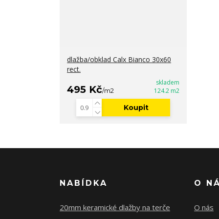
dlažba/obklad Calx Bianco 30x60
rect.
skladem
495 Kč
/
m2
124.2 m2
Koupit
NABÍDKA
O N
20mm keramické dlažby na terče
O nás