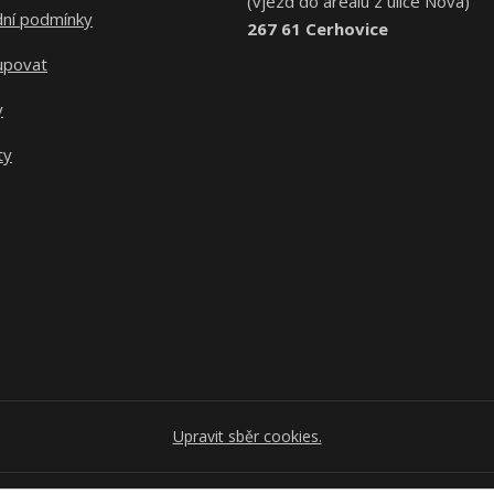
(vjezd do areálu z ulice Nová)
ní podmínky
267 61 Cerhovice
upovat
y
ty
Upravit sběr cookies.