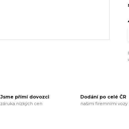
Jsme přímí dovozci
Dodání po celé ČR
záruka nízkých cen
našimi firemními vozy