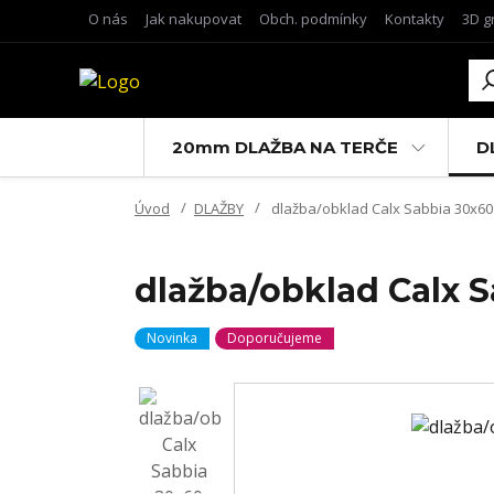
O nás
Jak nakupovat
Obch. podmínky
Kontakty
3D g
20mm DLAŽBA NA TERČE
D
Úvod
DLAŽBY
dlažba/obklad Calx Sabbia 30x60 
dlažba/obklad Calx S
Novinka
Doporučujeme