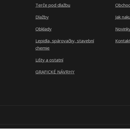
Terče pod dlažbu
Obchod
Dlažby
Jak nak
Obklady
Novink
Lepidla, spárovačky, stavební
Kontak
chemie
Lišty a ostatní
GRAFICKÉ NÁVRHY