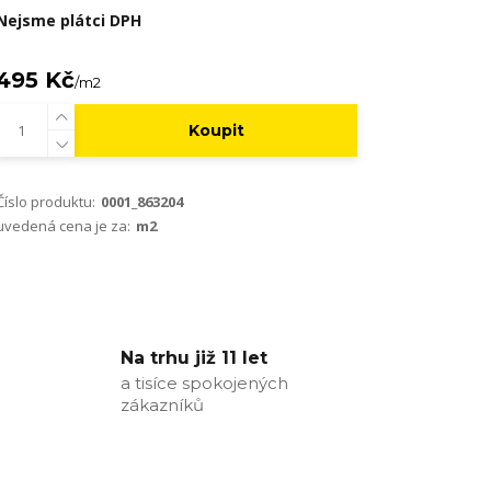
Nejsme plátci DPH
495 Kč
/
m2
Koupit
Číslo produktu:
0001_863204
uvedená cena je za:
m2
Na trhu již 11 let
a tisíce spokojených
zákazníků