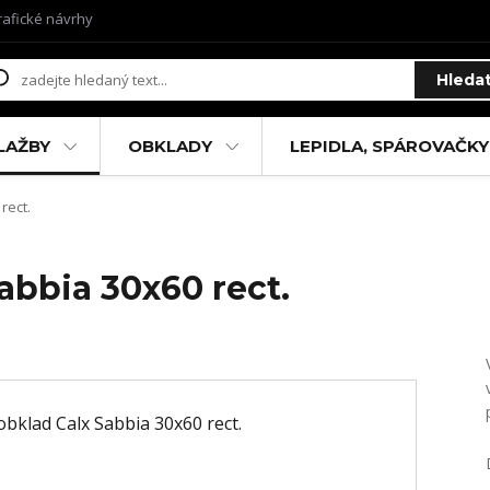
rafické návrhy
Hleda
LAŽBY
OBKLADY
LEPIDLA, SPÁROVAČKY
rect.
abbia 30x60 rect.