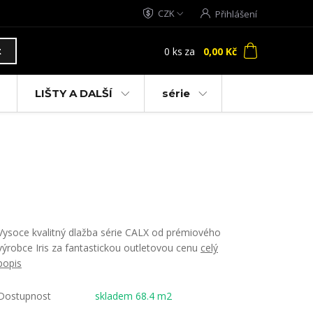
CZK
Přihlášení
0
ks
za
0,00 Kč
t
LIŠTY A DALŠÍ
série
Vysoce kvalitný dlažba série CALX od prémiového
výrobce Iris za fantastickou outletovou cenu
celý
popis
Dostupnost
skladem 68.4 m2