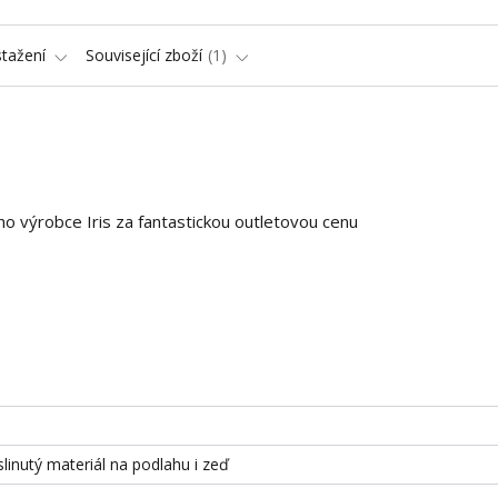
stažení
Související zboží
1
o výrobce Iris za fantastickou outletovou cenu
slinutý materiál na podlahu i zeď