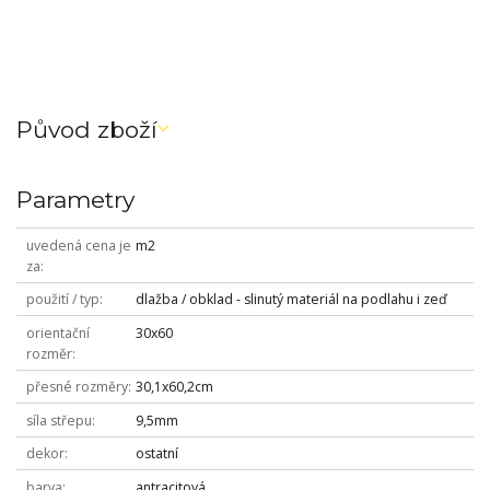
restyle / remix
Původ zboží
Parametry
uvedená cena je
m2
za
použití / typ
dlažba / obklad - slinutý materiál na podlahu i zeď
orientační
30x60
rozměr
přesné rozměry
30,1x60,2cm
síla střepu
9,5mm
dekor
ostatní
barva
antracitová