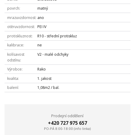
povrch
matný
mrazuvzdornost
ano
otěruvzdornost
PEI IV
protiskluznost
R10 - střední protiskluz
kalibrace
ne
kolísavost
V2 - malé odchyky
odstínu
Výrobce
Rako
kvalita
1. jakost
balení
1,08m2 / bal.
Prodejní oddělení
+420 727 975 657
PO-PÁ 8:00-18:00 (info linka)