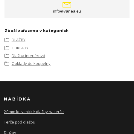
info@vanea.eu
Zboží zařazeno v kategoriích
DLAŽBY
OBKLADY
Dlažba interiérová
Obklady do koupelny
NABÍDKA
20mm keramické dlažby na terče
Terče pod dlažbu
Dlažby