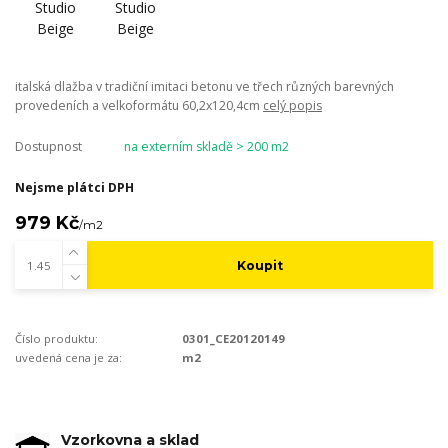
italská dlažba v tradiční imitaci betonu ve třech různých barevných
provedeních a velkoformátu 60,2x120,4cm
celý popis
Dostupnost
na externím skladě > 200 m2
Nejsme plátci DPH
979 Kč
/
m2
Koupit
Číslo produktu:
0301_CE20120149
uvedená cena je za:
m2
Vzorkovna a sklad