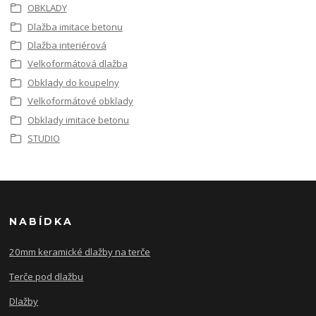
OBKLADY
Dlažba imitace betonu
Dlažba interiérová
Velkoformátová dlažba
Obklady do koupelny
Velkoformátové obklady
Obklady imitace betonu
STUDIO
NABÍDKA
20mm keramické dlažby na terče
Terče pod dlažbu
Dlažby