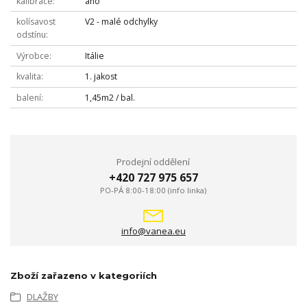
kalibrace
ano
kolísavost
V2 - malé odchylky
odstínu
Výrobce
Itálie
kvalita
1. jakost
balení
1,45m2 / bal.
Prodejní oddělení
+420 727 975 657
PO-PÁ 8:00-18:00 (info linka)
info@vanea.eu
Zboží zařazeno v kategoriích
DLAŽBY