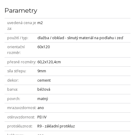
Parametry
uvedená cena je
m2
za
použití / typ
dlažba / obklad - slinutý materiál na podlahu i zeď
orientační
60x120
rozměr
přesné rozměry
60,2x120,4cm
síla střepu
9mm
dekor
cement
barva
béžová
povrch
matný
mrazuvzdornost
ano
otěruvzdornost
PEI IV
protiskluznost
R9 - základní protikluz