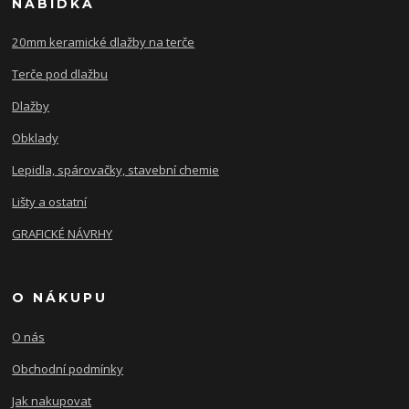
NABÍDKA
20mm keramické dlažby na terče
Terče pod dlažbu
Dlažby
Obklady
Lepidla, spárovačky, stavební chemie
Lišty a ostatní
GRAFICKÉ NÁVRHY
O NÁKUPU
O nás
Obchodní podmínky
Jak nakupovat