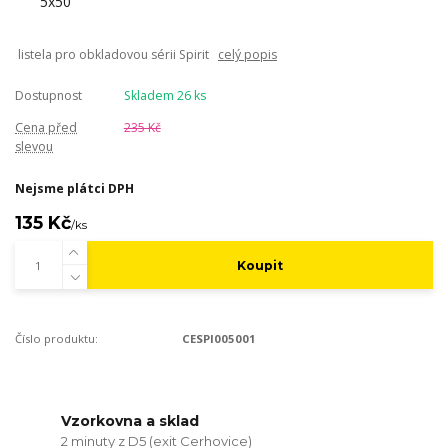
listela pro obkladovou sérii Spirit
celý popis
Dostupnost
Skladem 26 ks
Cena před
235 Kč
slevou
Nejsme plátci DPH
135 Kč
/
ks
Koupit
Číslo produktu:
CESPI005001
Vzorkovna a sklad
2 minuty z D5 (exit Cerhovice)