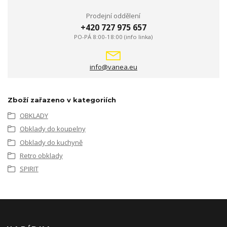
Prodejní oddělení
+420 727 975 657
PO-PÁ 8:00-18:00 (info linka)
info@vanea.eu
Zboží zařazeno v kategoriích
OBKLADY
Obklady do koupelny
Obklady do kuchyně
Retro obklady
SPIRIT