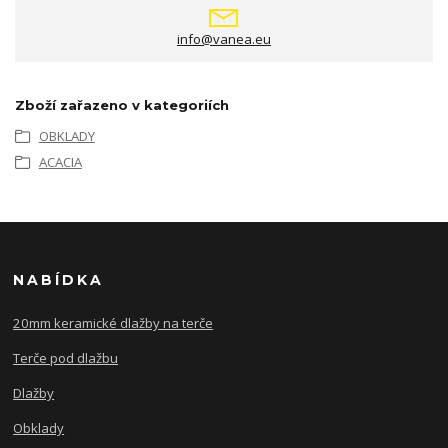
info@vanea.eu
Zboží zařazeno v kategoriích
OBKLADY
ACACIA
NABÍDKA
20mm keramické dlažby na terče
Terče pod dlažbu
Dlažby
Obklady