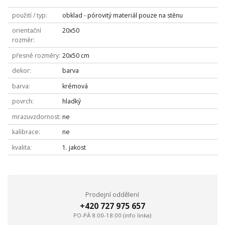
použití / typ
obklad - pórovitý materiál pouze na stěnu
orientační
20x50
rozměr
přesné rozměry
20x50 cm
dekor
barva
barva
krémová
povrch
hladký
mrazuvzdornost
ne
kalibrace
ne
kvalita
1. jakost
Prodejní oddělení
+420 727 975 657
PO-PÁ 8:00-18:00 (info linka)