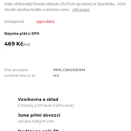
Stále oblíbenější formát obkladu 25x75cm vyrobený ve Španělsku - ALFA
snoubí vysokou kvalitu a úžasnou cenu.
celý popis
Dostupnost
vyprodáno
Nejsme plátci DPH
469 Kč
/
m2
.
Číslo produktu:
9999_CEALF025004
uvedená cena je za:
m2
Vzorkovna a sklad
2 minuty z D5 (exit Cerhovice)
Jsme přímí dovozci
záruka nízkých cen