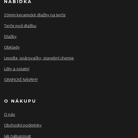
NABÍDKA
20mm keramické dlažby na terče
Terče pod dlažbu
Dlažby
Obklady
Lepidla, spárovačky, stavební chemie
Lišty a ostatní
GRAFICKÉ NÁVRHY
O NÁKUPU
O nás
Obchodní podmínky
Jak nakupovat