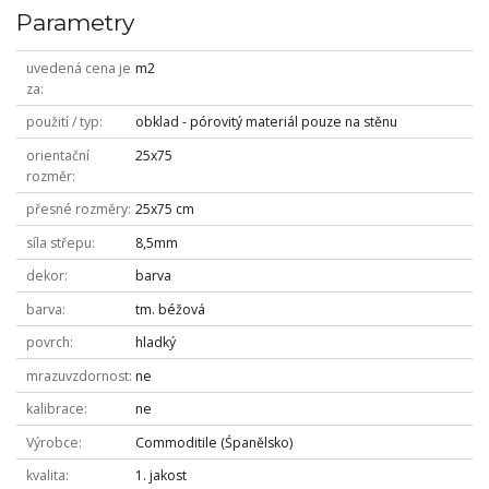
Parametry
uvedená cena je
m2
za
použití / typ
obklad - pórovitý materiál pouze na stěnu
orientační
25x75
rozměr
přesné rozměry
25x75 cm
síla střepu
8,5mm
dekor
barva
barva
tm. béžová
povrch
hladký
mrazuvzdornost
ne
kalibrace
ne
Výrobce
Commoditile (Śpanělsko)
kvalita
1. jakost