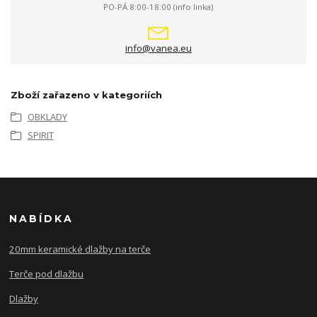
PO-PÁ 8:00-18:00 (info linka)
info@vanea.eu
Zboží zařazeno v kategoriích
OBKLADY
SPIRIT
NABÍDKA
20mm keramické dlažby na terče
Terče pod dlažbu
Dlažby