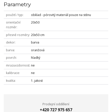
Parametry
použití / typ
obklad - pórovitý materiál pouze na stěnu
orientační
20x50
rozměr
přesné rozměry
20x50 cm
dekor
barva
barva
oranžová
povrch
hladký
mrazuvzdornost
ne
kalibrace
ne
kvalita
1. jakost
Prodejní oddělení
+420 727 975 657