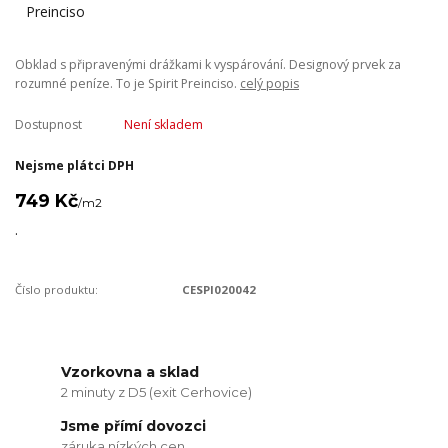
Obklad s připravenými drážkami k vyspárování. Designový prvek za
rozumné peníze. To je Spirit Preinciso.
celý popis
Dostupnost
Není skladem
Nejsme plátci DPH
749 Kč
/
m2
.
Číslo produktu:
CESPI020042
Vzorkovna a sklad
2 minuty z D5 (exit Cerhovice)
Jsme přímí dovozci
záruka nízkých cen