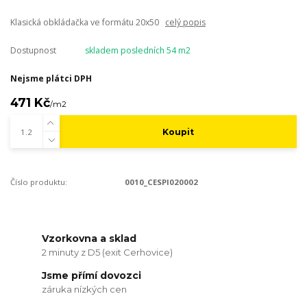
Klasická obkládačka ve formátu 20x50
celý popis
Dostupnost
skladem posledních 54 m2
Nejsme plátci DPH
471 Kč
/
m2
Koupit
Číslo produktu:
0010_CESPI020002
Vzorkovna a sklad
2 minuty z D5 (exit Cerhovice)
Jsme přímí dovozci
záruka nízkých cen