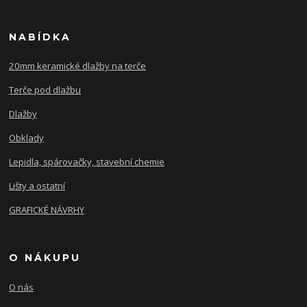
NABÍDKA
20mm keramické dlažby na terče
Terče pod dlažbu
Dlažby
Obklady
Lepidla, spárovačky, stavební chemie
Lišty a ostatní
GRAFICKÉ NÁVRHY
O NÁKUPU
O nás