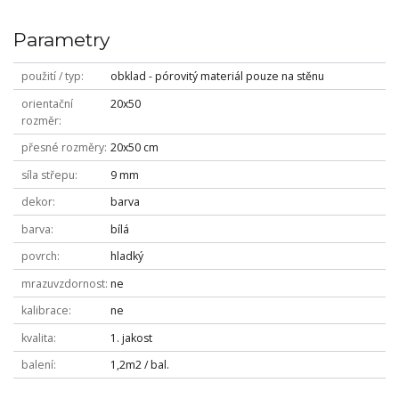
Parametry
použití / typ
obklad - pórovitý materiál pouze na stěnu
orientační
20x50
rozměr
přesné rozměry
20x50 cm
síla střepu
9 mm
dekor
barva
barva
bílá
povrch
hladký
mrazuvzdornost
ne
kalibrace
ne
kvalita
1. jakost
balení
1,2m2 / bal.