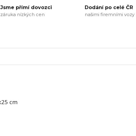
Jsme přímí dovozci
Dodání po celé ČR
záruka nízkých cen
našimi firemními vozy
6x25 cm