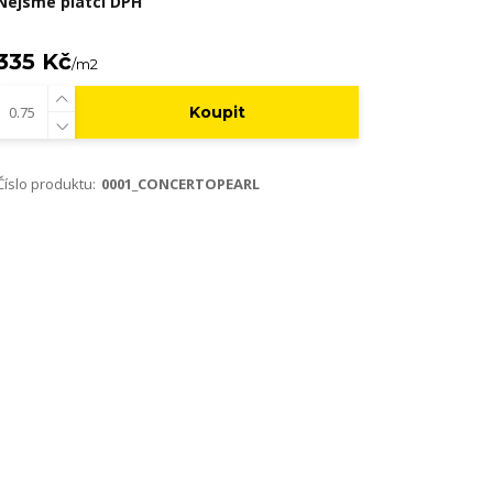
Nejsme plátci DPH
335 Kč
/
m2
Koupit
Číslo produktu:
0001_CONCERTOPEARL