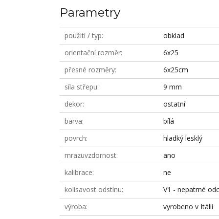
Parametry
použití / typ
obklad
orientační rozměr
6x25
přesné rozměry
6x25cm
síla střepu
9 mm
dekor
ostatní
barva
bílá
povrch
hladký lesklý
mrazuvzdornost
ano
kalibrace
ne
kolísavost odstínu
V1 - nepatrné odc
výroba
vyrobeno v Itálii