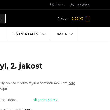
CZK
Přihlášení
0
ks
za
0,00 Kč
t
LIŠTY A DALŠÍ
série
l, 2. jakost
Bílý obklad v retro stylu a formátu 6x25 cm
celý
popis
Dostupnost
skladem 63 m2