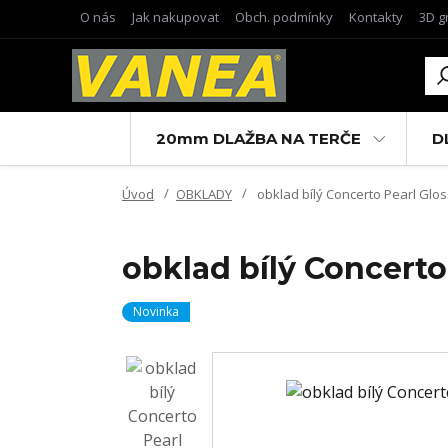
O nás
Jak nakupovat
Obch. podmínky
Kontakty
3D g
20mm DLAŽBA NA TERČE
D
Úvod
OBKLADY
obklad bílý Concerto Pearl Gloss
obklad bílý Concerto 
Novinka