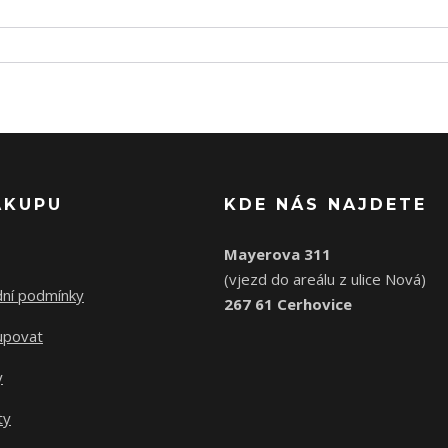
ÁKUPU
KDE NÁS NAJDETE
Mayerova 311
(vjezd do areálu z ulice Nová)
ní podmínky
267 61 Cerhovice
upovat
y
ty