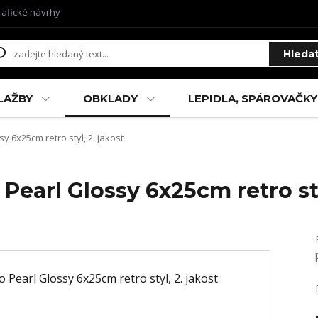
rafické návrhy
Hleda
LAŽBY
OBKLADY
LEPIDLA, SPÁROVAČKY
y 6x25cm retro styl, 2. jakost
Pearl Glossy 6x25cm retro sty