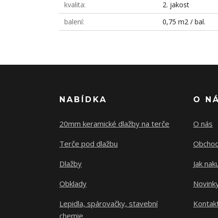
kvalita
2. jakost
balení
0,75 m2 / bal.
NABÍDKA
O N
20mm keramické dlažby na terče
O nás
Terče pod dlažbu
Obchod
Dlažby
Jak nak
Obklady
Novink
Lepidla, spárovačky, stavební
Kontak
chemie