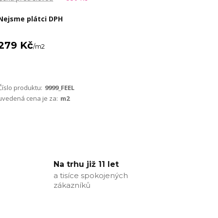
Nejsme plátci DPH
279 Kč
/
m2
Číslo produktu:
9999_FEEL
uvedená cena je za:
m2
Na trhu již 11 let
a tisíce spokojených
zákazníků