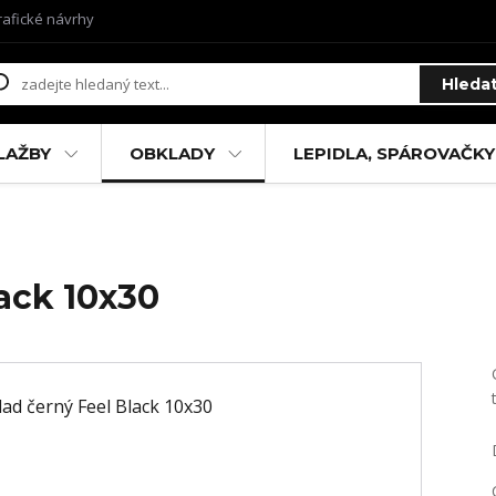
rafické návrhy
Hleda
LAŽBY
OBKLADY
LEPIDLA, SPÁROVAČKY
ack 10x30