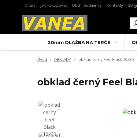
O nás
Jak nakupovat
Obch. podmínky
Kontakty
3D g
20mm DLAŽBA NA TERČE
D
Úvod
OBKLADY
obklad černý Feel Black 10x30
obklad černý Feel Bl