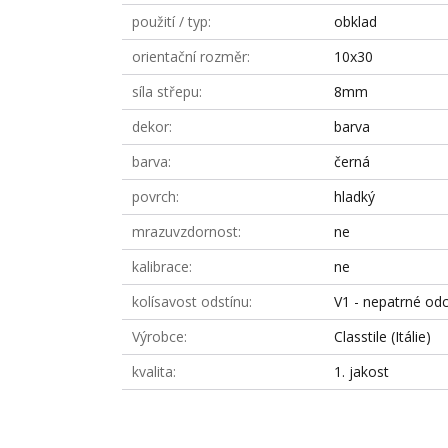
použití / typ
obklad
orientační rozměr
10x30
síla střepu
8mm
dekor
barva
barva
černá
povrch
hladký
mrazuvzdornost
ne
kalibrace
ne
kolísavost odstínu
V1 - nepatrné odc
Výrobce
Classtile (Itálie)
kvalita
1. jakost