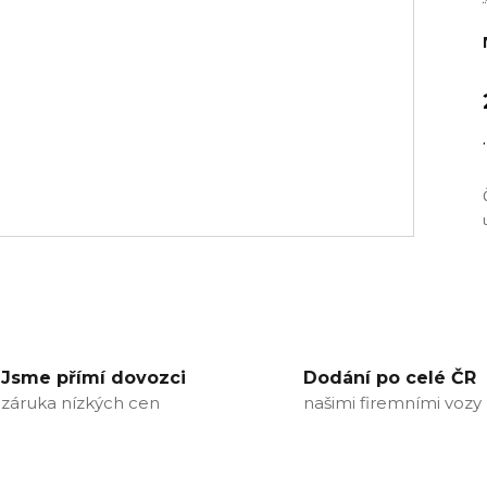
.
Jsme přímí dovozci
Dodání po celé ČR
záruka nízkých cen
našimi firemními vozy