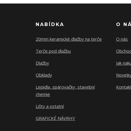
NABÍDKA
O N
20mm keramické dlažby na terče
O nás
Terče pod dlažbu
Obchod
Dlažby
Jak nak
Obklady
Novink
Lepidla, spárovačky, stavební
Kontak
chemie
Lišty a ostatní
GRAFICKÉ NÁVRHY