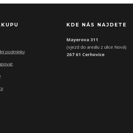
ÁKUPU
KDE NÁS NAJDETE
Mayerova 311
(vjezd do areálu z ulice Nová)
ní podmínky
267 61 Cerhovice
upovat
y
ty