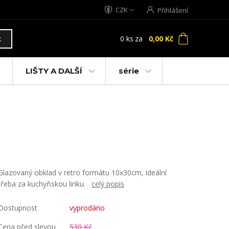
CZK
Přihlášení
0
ks
za
0,00 Kč
t
LIŠTY A DALŠÍ
série
Glazovaný obklad v retro formátu 10x30cm, ideální
třeba za kuchyňskou linku.
celý popis
Dostupnost
vyprodáno
Cena před slevou
530 Kč