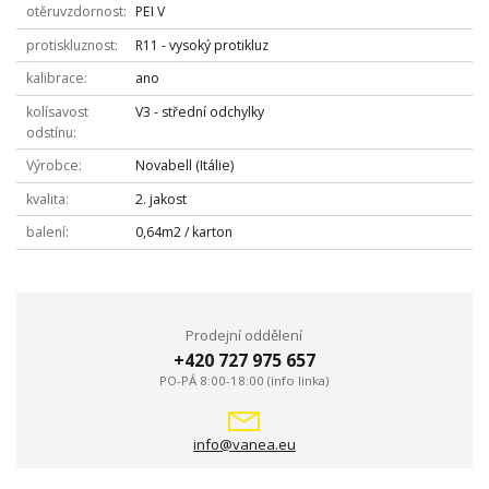
otěruvzdornost
PEI V
protiskluznost
R11 - vysoký protikluz
kalibrace
ano
kolísavost
V3 - střední odchylky
odstínu
Výrobce
Novabell (Itálie)
kvalita
2. jakost
balení
0,64m2 / karton
Prodejní oddělení
+420 727 975 657
PO-PÁ 8:00-18:00 (info linka)
info@vanea.eu