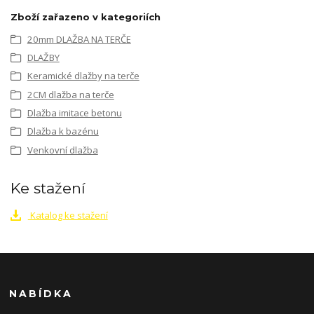
Zboží zařazeno v kategoriích
20mm DLAŽBA NA TERČE
DLAŽBY
Keramické dlažby na terče
2CM dlažba na terče
Dlažba imitace betonu
Dlažba k bazénu
Venkovní dlažba
Ke stažení
Katalog ke stažení
NABÍDKA