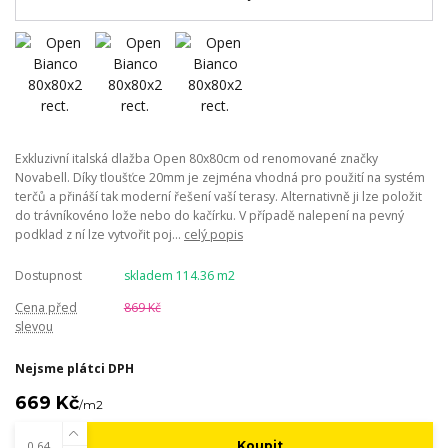
Exkluzivní italská dlažba Open 80x80cm od renomované značky
Novabell. Díky tloušťce 20mm je zejména vhodná pro použití na systém
terčů a přináší tak moderní řešení vaší terasy. Alternativně ji lze položit
do trávníkovéno lože nebo do kačírku. V případě nalepení na pevný
podklad z ní lze vytvořit poj...
celý popis
Dostupnost
skladem 114.36 m2
Cena před
869 Kč
slevou
Nejsme plátci DPH
669 Kč
/
m2
Koupit