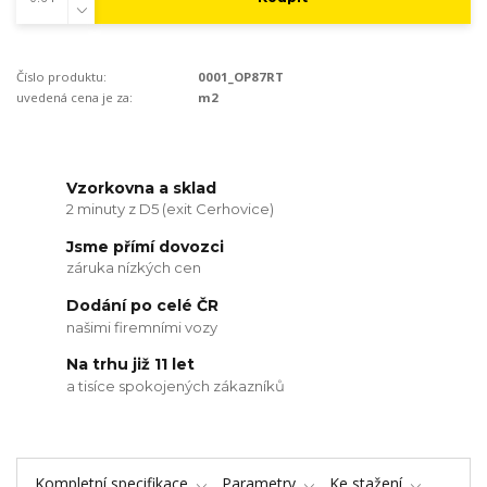
Číslo produktu:
0001_OP87RT
uvedená cena je za:
m2
Vzorkovna a sklad
2 minuty z D5 (exit Cerhovice)
Jsme přímí dovozci
záruka nízkých cen
Dodání po celé ČR
našimi firemními vozy
Na trhu již 11 let
a tisíce spokojených zákazníků
Kompletní specifikace
Parametry
Ke stažení