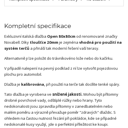
Kompletní specifikace
Exkluzivní italská dlažba
Open 80x80cm
od renomované značky
Novabell. Díky
tloušťce 20mm
je zejména
vhodná pro použití na
systém terčů
a přináší tak moderní řešení vaší terasy.
Alternativně ji lze položit do trávníkovéno lože nebo do kačírku.
V případě nalepení na pevný podklad z ní lze vytvořit pojezdovou
plochu pro automobil.
Dlažba je
kalibrována,
při použití na terče tak docílíte tenké spáry.
Tato dlažba je vyrobena ve
snížené jakosti.
Mohou být přítomny
drobné povrchové vady, odštíplé rúžky nebo hrany. Tyto
nedokonalosti jsou zpravidla přítomny v zanedbatelném nebo
malém poměru a výrazně převažuje poměr "zdravých" dlaždic. S
ohledem na častou nutnost řezání při pokládce, kde se případné
nedokonalé kusy využijí, jde o perfektní příležitost ke koupi.