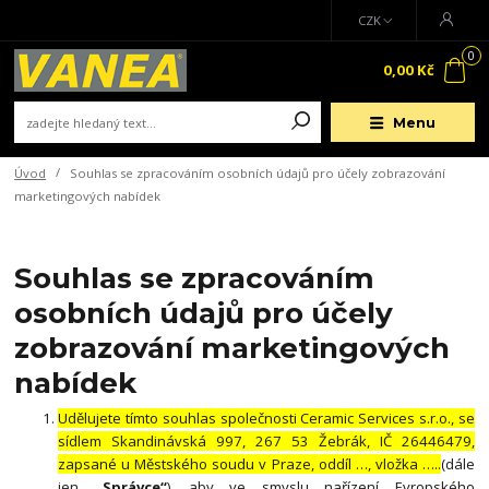
CZK
0
0,00 Kč
Menu
Úvod
Souhlas se zpracováním osobních údajů pro účely zobrazování
marketingových nabídek
Souhlas se zpracováním
osobních údajů pro účely
zobrazování marketingových
nabídek
Udělujete tímto souhlas společnosti Ceramic Services s.r.o., se
sídlem Skandinávská 997, 267 53 Žebrák, IČ 26446479,
zapsané u Městského soudu v Praze, oddíl …, vložka …..
(dále
jen
„Správce“
), aby ve smyslu nařízení Evropského