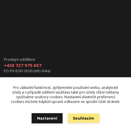
Prodejní oddělení
+420 727 975 657
PO-PÁ 8:00-18:00 (info linka)
info@vanea.eu
Pro základní funkčnost, zpříjemnění používání webu, analytické
účely a v případě udělení souhlasu také pro účely cílení reklamy
využíváme soubory cookies. Nastavení vlastních preferencí
cookies můžete kdykoli upravit odkazem ve spodní části stránek.
Upravit sběr cookies.
Nastavení
Souhlasím