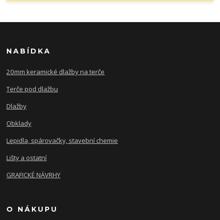
NABÍDKA
20mm keramické dlažby na terče
Terče pod dlažbu
Dlažby
Obklady
Lepidla, spárovačky, stavební chemie
Lišty a ostatní
GRAFICKÉ NÁVRHY
O NÁKUPU