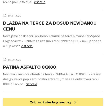
657 a pokud to bud...
číst celé
04.11.2025
DLAŽBA NA TERČE ZA DOSUD NEVÍDANOU
CENU
Nově jsme doskladnili oblíbenou dlažbu na terče Novabell MySpace
Cognac 40x120 20MM za úžasnou cenu 999Kč s DPH / m2 - jedná se
o 1. jakost !!!
číst celé
02.09.2025
PATINA ASFALTO 80X80
Novinka v nabídce dlažeb na terče - PATINA ASFALTO 80X80 - krásný
design, velice populární odstín antracitu, to vše za outletovou cenu
899Kč !! a v pr...
číst celé
Zobrazit všechny novinky