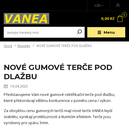
CZK
0
0,00 Kč
Menu
Úvod
Novinky
NOVÉ GUMOVÉ TERČE POD DLAŽBU
NOVÉ GUMOVÉ TERČE POD
DLAŽBU
16.04.2025
Představujeme Vám nové gumové rektifikační terče pod dlažbu,
které překonávají většinu konkurence v poměru cena / výkon.
Za obvyklou cenu gumových terčů mají nové terče VANEA lepší
stabilitu, vynikají protikluzností a tlumícím efektem. Terče jsou
vyrobeny pro spáru 3mm.