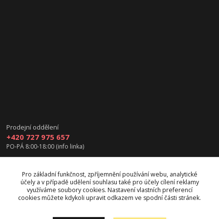
Prodejní oddělení
+420 727 975 657
PO-PÁ 8:00-18:00 (info linka)
info@vanea.eu
Pro základní funkčnost, zpříjemnění používání webu, analytické
účely a v případě udělení souhlasu také pro účely cílení reklamy
využíváme soubory cookies. Nastavení vlastních preferencí
cookies můžete kdykoli upravit odkazem ve spodní části stránek.