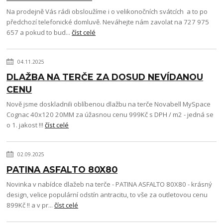
Na prodejně Vás rádi obsloužíme i o velikonočních svátcích a to po
předchozí telefonické domluvě. Neváhejte nám zavolat na 727 975
657 a pokud to bud...
číst celé
04.11.2025
DLAŽBA NA TERČE ZA DOSUD NEVÍDANOU
CENU
Nově jsme doskladnili oblíbenou dlažbu na terče Novabell MySpace
Cognac 40x120 20MM za úžasnou cenu 999Kč s DPH / m2 - jedná se
o 1. jakost !!!
číst celé
02.09.2025
PATINA ASFALTO 80X80
Novinka v nabídce dlažeb na terče - PATINA ASFALTO 80X80 - krásný
design, velice populární odstín antracitu, to vše za outletovou cenu
899Kč !! a v pr...
číst celé