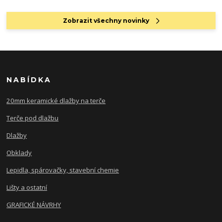
Zobrazit všechny novinky
NABÍDKA
20mm keramické dlažby na terče
Terče pod dlažbu
Dlažby
Obklady
Lepidla, spárovačky, stavební chemie
Lišty a ostatní
GRAFICKÉ NÁVRHY