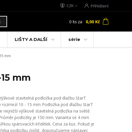
CZK
Přihlášení
0
ks
za
0,00 Kč
t
LIŠTY A DALŠÍ
série
-15 mm
0-15 mm
Výškově stavitelná podložka pod dlažbu StarT
v rozmezí 10 - 15 mm Podložka pod dlažbu StarT
je nejnižší výškově stavitelná podložka na světě.
Průměr podložky je 150 mm. Varianta se 4 mm
šířkou spárovacích křidélek. Cena za kus. Pokud je
třeba podložku zvýšit, doporučujeme nástavec