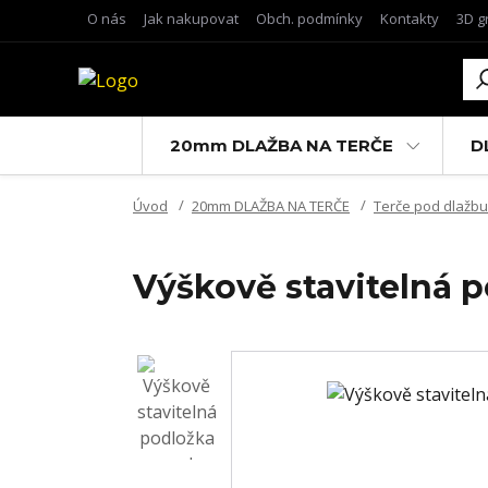
O nás
Jak nakupovat
Obch. podmínky
Kontakty
3D g
20mm DLAŽBA NA TERČE
D
Úvod
20mm DLAŽBA NA TERČE
Terče pod dlažbu
Výškově stavitelná p