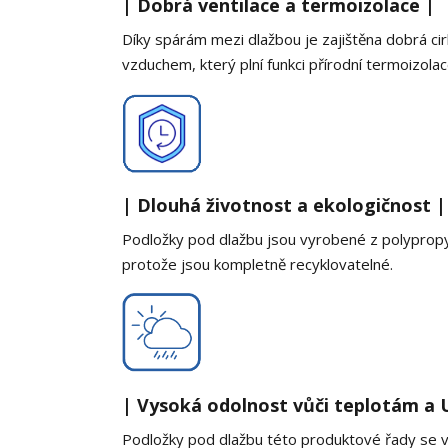
| Dobrá ventilace a termoizolace |
Díky spárám mezi dlažbou je zajištěna dobrá ci
vzduchem, který plní funkci přírodní termoizolac
| Dlouhá životnost a ekologičnost |
Podložky pod dlažbu jsou vyrobené z polypropyle
protože jsou kompletně recyklovatelné.
| Vysoká odolnost vůči teplotám a U
Podložky pod dlažbu této produktové řady se vy