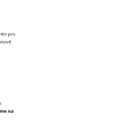
ením pro
tonové
m
íme na