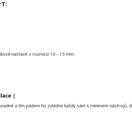
rT:
škově nastavit v rozmezí 10 - 15 mm.
lace |
 a snadné a tím pádem ho zvládne každý sám s minimem nástrojů, d