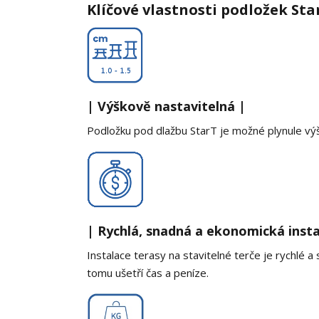
Klíčové vlastnosti podložek Sta
| Výškově nastavitelná |
Podložku pod dlažbu StarT je možné plynule vý
| Rychlá, snadná a ekonomická insta
Instalace terasy na stavitelné terče je rychlé
tomu ušetří čas a peníze.