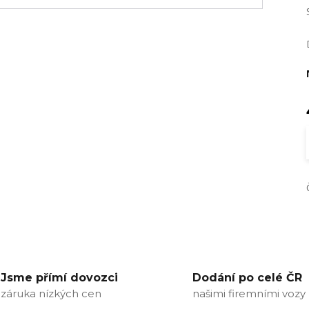
Jsme přímí dovozci
Dodání po celé ČR
záruka nízkých cen
našimi firemními vozy