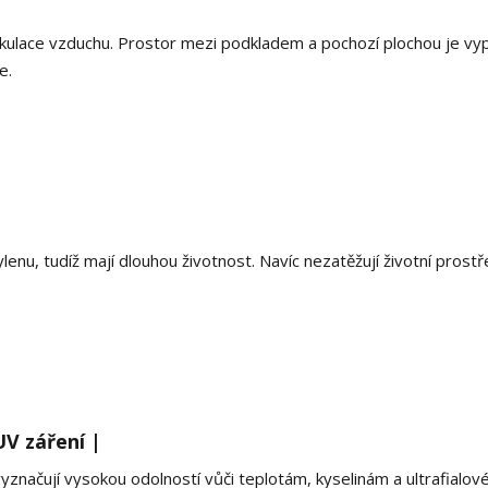
rkulace vzduchu. Prostor mezi podkladem a pochozí plochou je vy
e.
nu, tudíž mají dlouhou životnost. Navíc nezatěžují životní prostř
V záření |
značují vysokou odolností vůči teplotám, kyselinám a ultrafialo