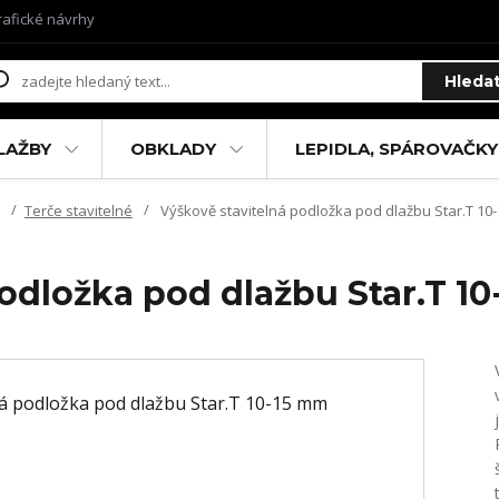
rafické návrhy
Hleda
LAŽBY
OBKLADY
LEPIDLA, SPÁROVAČKY
Terče stavitelné
Výškově stavitelná podložka pod dlažbu Star.T 10
odložka pod dlažbu Star.T 1