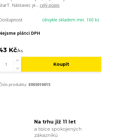
StarT. Nástavec je...
celý popis
Dostupnost
obvykle skladem min. 100 ks
Nejsme plátci DPH
43 Kč
/
ks
Koupit
Číslo produktu:
E003010015
Na trhu již 11 let
a tisíce spokojených
zákazníků