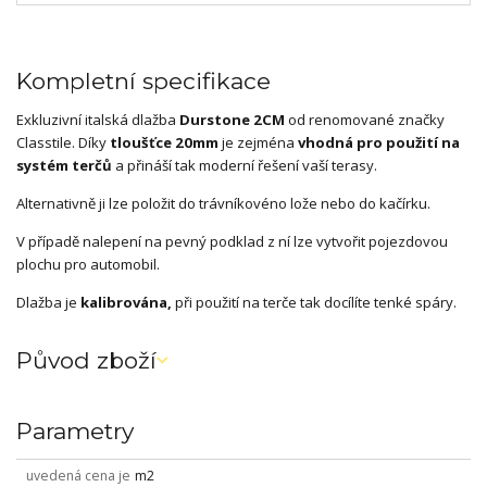
Kompletní specifikace
Exkluzivní italská dlažba
Durstone 2CM
od renomované značky
Classtile. Díky
tloušťce 20mm
je zejména
vhodná pro použití na
systém terčů
a přináší tak moderní řešení vaší terasy.
Alternativně ji lze položit do trávníkovéno lože nebo do kačírku.
V případě nalepení na pevný podklad z ní lze vytvořit pojezdovou
plochu pro automobil.
Dlažba je
kalibrována,
při použití na terče tak docílíte tenké spáry.
Původ zboží
Parametry
uvedená cena je
m2