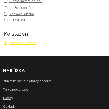
Dlažba imitace betonu
Dlažba k bazénu
Venkovní dlažba
DURSTONE
Ke stažení
Katalog Durstone
NABÍDKA
20mm keramické dlažby na terče
Terče pod dlažbu
Dlažby
Obklady