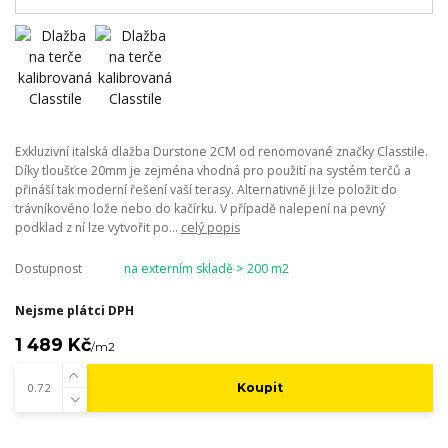
Exkluzivní italská dlažba Durstone 2CM od renomované značky Classtile.
Díky tloušťce 20mm je zejména vhodná pro použití na systém terčů a
přináší tak moderní řešení vaší terasy. Alternativně ji lze položit do
trávníkovéno lože nebo do kačírku. V případě nalepení na pevný
podklad z ní lze vytvořit po...
celý popis
Dostupnost
na externím skladě > 200 m2
Nejsme plátci DPH
1 489 Kč
/
m2
Koupit