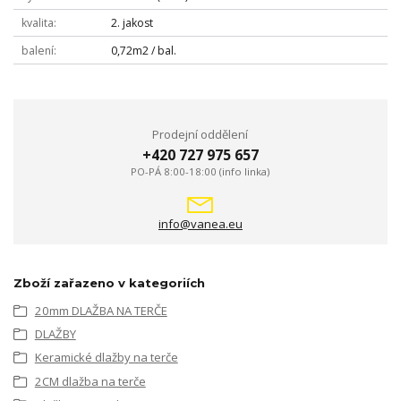
kvalita
2. jakost
balení
0,72m2 / bal.
Prodejní oddělení
+420 727 975 657
PO-PÁ 8:00-18:00 (info linka)
info@vanea.eu
Zboží zařazeno v kategoriích
20mm DLAŽBA NA TERČE
DLAŽBY
Keramické dlažby na terče
2CM dlažba na terče