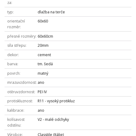
za
typ
dlažba na terče
orientační
60x60
rozměr
přesné rozměry
60x60cm
síla střepu
20mm
dekor
cement
barva
tm. šedá
povrch
matný
mrazuvzdornost
ano
otěruvzdornost
PEI IV
protiskluznost
R11 - vysoký protikluz
kalibrace
ano
kolísavost
V2 - malé odchyky
odstínu
Výrobce
Classtile (Itálie)