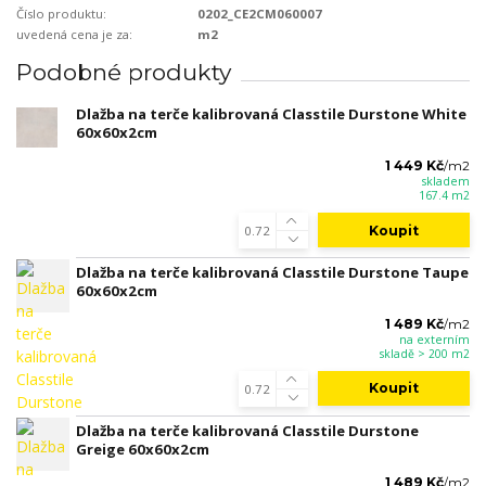
Číslo produktu:
0202_CE2CM060007
uvedená cena je za:
m2
Podobné produkty
Dlažba na terče kalibrovaná Classtile Durstone White
60x60x2cm
1 449 Kč
/
m2
skladem
167.4 m2
Koupit
Dlažba na terče kalibrovaná Classtile Durstone Taupe
60x60x2cm
1 489 Kč
/
m2
na externím
skladě > 200 m2
Koupit
Dlažba na terče kalibrovaná Classtile Durstone
Greige 60x60x2cm
1 489 Kč
/
m2