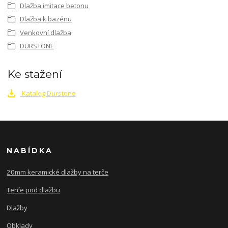
Dlažba imitace betonu
Dlažba k bazénu
Venkovní dlažba
DURSTONE
Ke stažení
Katalog Durstone
NABÍDKA
20mm keramické dlažby na terče
Terče pod dlažbu
Dlažby
Obklady