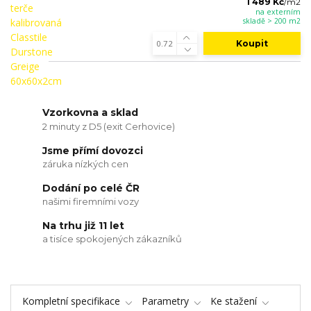
1 489 Kč
/
m2
na externím
skladě > 200 m2
Koupit
Vzorkovna a sklad
2 minuty z D5 (exit Cerhovice)
Jsme přímí dovozci
záruka nízkých cen
Dodání po celé ČR
našimi firemními vozy
Na trhu již 11 let
a tisíce spokojených zákazníků
Kompletní specifikace
Parametry
Ke stažení