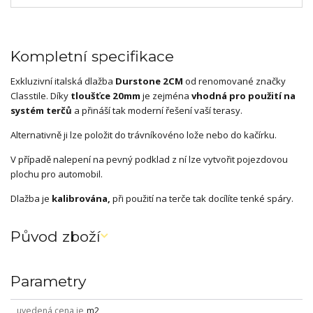
Kompletní specifikace
Exkluzivní italská dlažba
Durstone 2CM
od renomované značky
Classtile. Díky
tloušťce 20mm
je zejména
vhodná pro použití na
systém terčů
a přináší tak moderní řešení vaší terasy.
Alternativně ji lze položit do trávníkovéno lože nebo do kačírku.
V případě nalepení na pevný podklad z ní lze vytvořit pojezdovou
plochu pro automobil.
Dlažba je
kalibrována,
při použití na terče tak docílíte tenké spáry.
Původ zboží
Parametry
uvedená cena je
m2