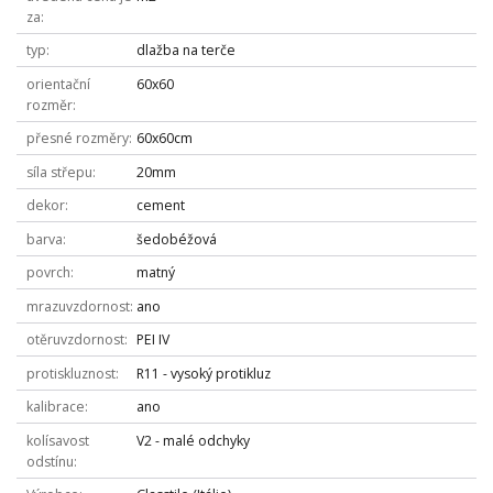
za
typ
dlažba na terče
orientační
60x60
rozměr
přesné rozměry
60x60cm
síla střepu
20mm
dekor
cement
barva
šedobéžová
povrch
matný
mrazuvzdornost
ano
otěruvzdornost
PEI IV
protiskluznost
R11 - vysoký protikluz
kalibrace
ano
kolísavost
V2 - malé odchyky
odstínu