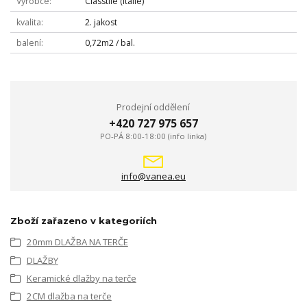
Výrobce
Classtile (Itálie)
kvalita
2. jakost
balení
0,72m2 / bal.
Prodejní oddělení
+420 727 975 657
PO-PÁ 8:00-18:00 (info linka)
info@vanea.eu
Zboží zařazeno v kategoriích
20mm DLAŽBA NA TERČE
DLAŽBY
Keramické dlažby na terče
2CM dlažba na terče