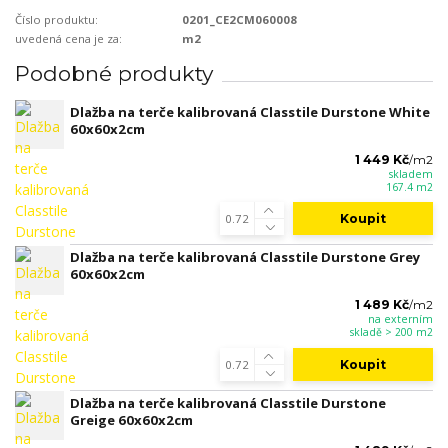
Číslo produktu:
0201_CE2CM060008
uvedená cena je za:
m2
Podobné produkty
Dlažba na terče kalibrovaná Classtile Durstone White
60x60x2cm
1 449 Kč
/
m2
skladem
167.4 m2
Koupit
Dlažba na terče kalibrovaná Classtile Durstone Grey
60x60x2cm
1 489 Kč
/
m2
na externím
skladě > 200 m2
Koupit
Dlažba na terče kalibrovaná Classtile Durstone
Greige 60x60x2cm