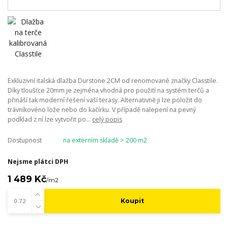
Exkluzivní italská dlažba Durstone 2CM od renomované značky Classtile.
Díky tloušťce 20mm je zejména vhodná pro použití na systém terčů a
přináší tak moderní řešení vaší terasy. Alternativně ji lze položit do
trávníkovéno lože nebo do kačírku. V případě nalepení na pevný
podklad z ní lze vytvořit po...
celý popis
Dostupnost
na externím skladě > 200 m2
Nejsme plátci DPH
1 489 Kč
/
m2
Koupit