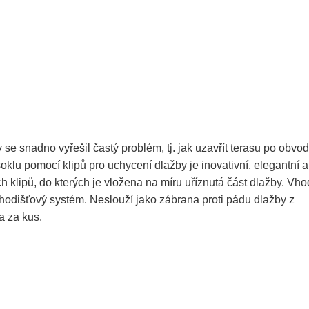
 se snadno vyřešil častý problém, tj. jak uzavřít terasu po obvo
oklu pomocí klipů pro uchycení dlažby je inovativní, elegantní a
 klipů, do kterých je vložena na míru uříznutá část dlažby. Vh
hodišťový systém. Neslouží jako zábrana proti pádu dlažby z
a za kus.