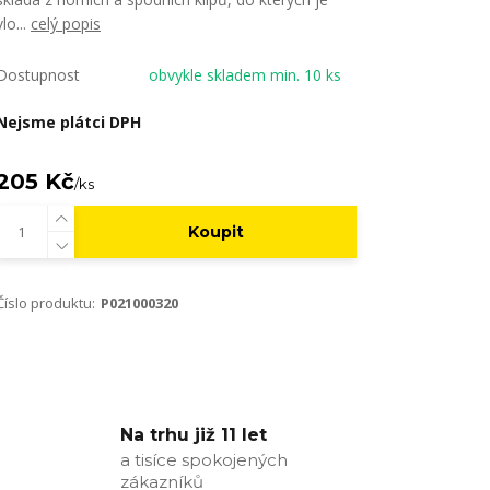
vlo...
celý popis
Dostupnost
obvykle skladem min. 10 ks
Nejsme plátci DPH
205 Kč
/
ks
Koupit
Číslo produktu:
P021000320
Na trhu již 11 let
a tisíce spokojených
zákazníků