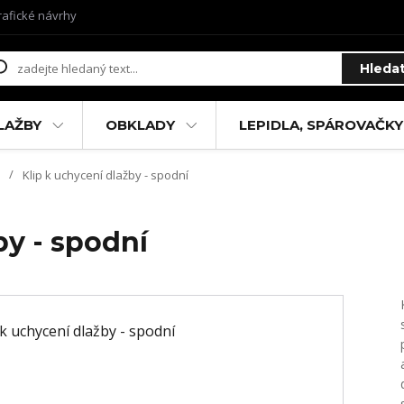
rafické návrhy
Hleda
LAŽBY
OBKLADY
LEPIDLA, SPÁROVAČKY
Klip k uchycení dlažby - spodní
by - spodní