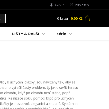
CZK
Přihlášení
0
ks
za
0,00 Kč
t
LIŠTY A DALŠÍ
série
Klipy k uchycení dlažby jsou navrženy tak, aby se
snadno vyřešil častý problém, tj. jak uzavřít terasu
po obvodu, když po obvodu není stěna, popř.
atika. Realizace soklu pomocí klipů pro uchycení
dlažby je inovativní, elegantní a snadné. Systém se
skládá z horních a spodních klipů, do kterých je