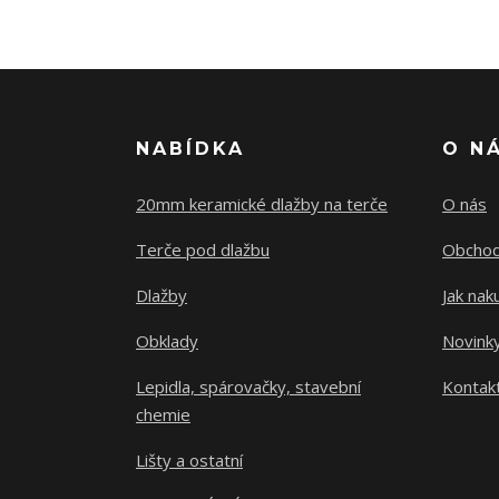
NABÍDKA
O N
20mm keramické dlažby na terče
O nás
Terče pod dlažbu
Obchod
Dlažby
Jak nak
Obklady
Novink
Lepidla, spárovačky, stavební
Kontak
chemie
Lišty a ostatní