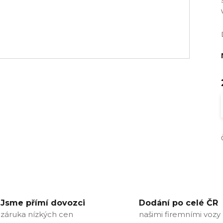
Jsme přímí dovozci
Dodání po celé ČR
záruka nízkých cen
našimi firemními vozy