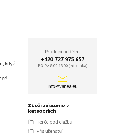
Prodejní oddělení
+420 727 975 657
du, když
PO-PÁ 8:00-18:00 (info linka)
odné
info@vanea.eu
Zboží zařazeno v
kategoriích
Terče pod dlažbu
Příslušenství