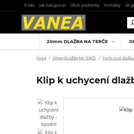
O nás
Jak nakupovat
Obch. podmínky
Kontakty
3D g
20mm DLAŽBA NA TERČE
D
Úvod
20mm DLAŽBA NA TERČE
Terče pod dlažbu
Klip k uchycení dlaž