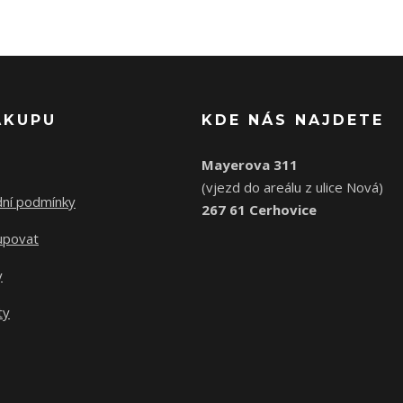
ÁKUPU
KDE NÁS NAJDETE
Mayerova 311
(vjezd do areálu z ulice Nová)
ní podmínky
267 61 Cerhovice
upovat
y
ty