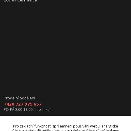
267 61 Cerhovice
Prodejní oddělení
+420 727 975 657
PO-PÁ 8:00-18:00 (info linka)
info@vanea.eu
Pro základní funkčnost, zpříjemnění používání webu, analytické
účely a v případě udělení souhlasu také pro účely cílení reklamy