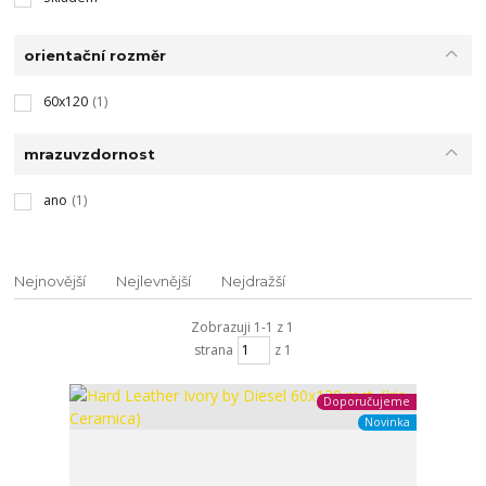
orientační rozměr
60x120
(1)
mrazuvzdornost
ano
(1)
Nejnovější
Nejlevnější
Nejdražší
Zobrazuji 1-1 z 1
strana
z 1
Doporučujeme
Novinka