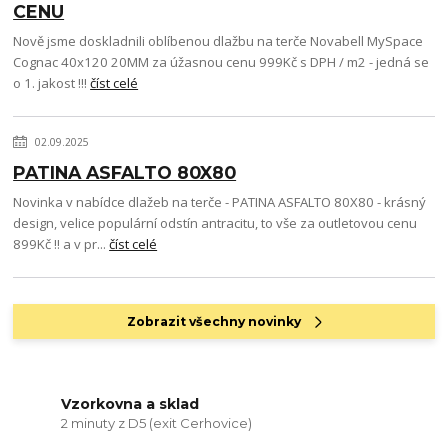
CENU
Nově jsme doskladnili oblíbenou dlažbu na terče Novabell MySpace
Cognac 40x120 20MM za úžasnou cenu 999Kč s DPH / m2 - jedná se
o 1. jakost !!!
číst celé
02.09.2025
PATINA ASFALTO 80X80
Novinka v nabídce dlažeb na terče - PATINA ASFALTO 80X80 - krásný
design, velice populární odstín antracitu, to vše za outletovou cenu
899Kč !! a v pr...
číst celé
Zobrazit všechny novinky
Vzorkovna a sklad
2 minuty z D5 (exit Cerhovice)