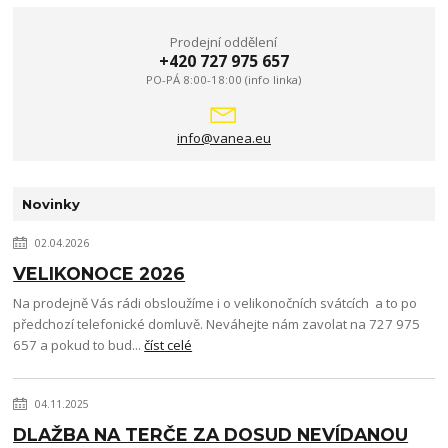
Prodejní oddělení
+420 727 975 657
PO-PÁ 8:00-18:00 (info linka)
info@vanea.eu
Novinky
02.04.2026
VELIKONOCE 2026
Na prodejně Vás rádi obsloužíme i o velikonočních svátcích a to po
předchozí telefonické domluvě. Neváhejte nám zavolat na 727 975
657 a pokud to bud...
číst celé
04.11.2025
DLAŽBA NA TERČE ZA DOSUD NEVÍDANOU