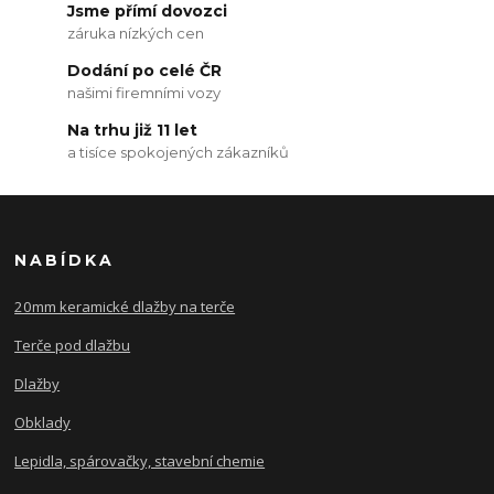
Jsme přímí dovozci
záruka nízkých cen
Dodání po celé ČR
našimi firemními vozy
Na trhu již 11 let
a tisíce spokojených zákazníků
NABÍDKA
20mm keramické dlažby na terče
Terče pod dlažbu
Dlažby
Obklady
Lepidla, spárovačky, stavební chemie