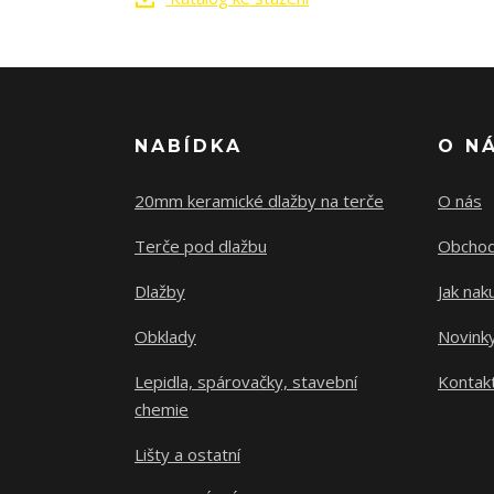
NABÍDKA
O N
20mm keramické dlažby na terče
O nás
Terče pod dlažbu
Obchod
Dlažby
Jak nak
Obklady
Novink
Lepidla, spárovačky, stavební
Kontak
chemie
Lišty a ostatní