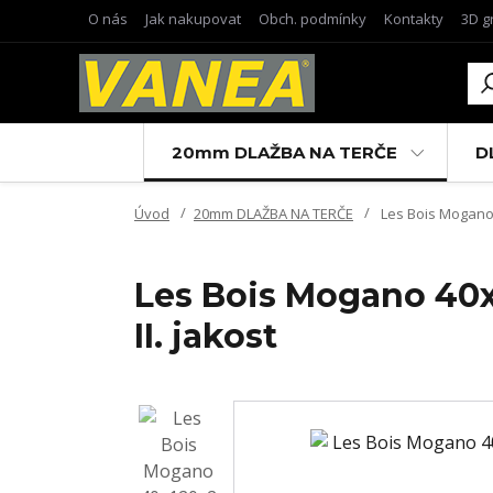
O nás
Jak nakupovat
Obch. podmínky
Kontakty
3D g
20mm DLAŽBA NA TERČE
D
Úvod
20mm DLAŽBA NA TERČE
Les Bois Mogano 4
Les Bois Mogano 40x1
II. jakost