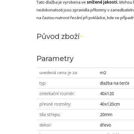
Tato dlažba je vyrobena ve
snížené jakosti.
Mohou bý
nedokonalosti jsou zpravidla přítomny v zanedbate
na častou nutnost řezání při pokládce, kde se případné
Původ zboží
Parametry
uvedená cena je za
m2
typ
dlažba na terče
orientační rozměr
40x120
přesné rozměry
40x120cm
síla střepu
20mm
dekor
dřevo