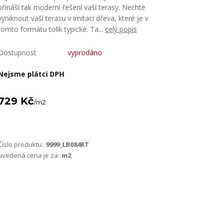
přináší tak moderní řešení vaší terasy. Nechte
vyniknout vaší terasu v imitaci dřeva, které je v
tomto formátu tolik typické. Ta...
celý popis
Dostupnost
vyprodáno
Nejsme plátci DPH
729 Kč
/
m2
Číslo produktu:
9999_LB084RT
uvedená cena je za:
m2