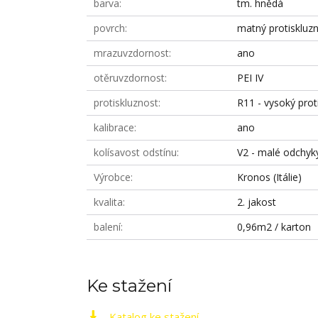
barva
tm. hnědá
povrch
matný protiskluz
mrazuvzdornost
ano
otěruvzdornost
PEI IV
protiskluznost
R11 - vysoký prot
kalibrace
ano
kolísavost odstínu
V2 - malé odchyk
Výrobce
Kronos (Itálie)
kvalita
2. jakost
balení
0,96m2 / karton
Ke stažení
Katalog ke stažení