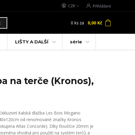
CZK
Přihlášení
0
ks
za
0,00 Kč
t
LIŠTY A DALŠÍ
série
a na terče (Kronos),
Exkluzivní italská dlažba Les Bois Mogano
40x120cm od renomované značky Kronos
(skupina Atlas Concorde). Díky tloušťce 20mm je
zejména vhodná pro použití na systém terčů a