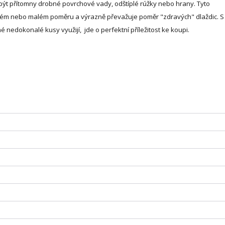
t přítomny drobné povrchové vady, odštíplé rúžky nebo hrany. Tyto
lném nebo malém poměru a výrazně převažuje poměr "zdravých" dlaždic. 
 nedokonalé kusy využijí, jde o perfektní příležitost ke koupi.