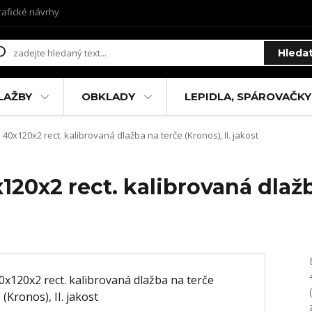
rafické návrhy
Hleda
LAŽBY
OBKLADY
LEPIDLA, SPÁROVAČKY
0x120x2 rect. kalibrovaná dlažba na terče (Kronos), II. jakost
20x2 rect. kalibrovaná dlažb