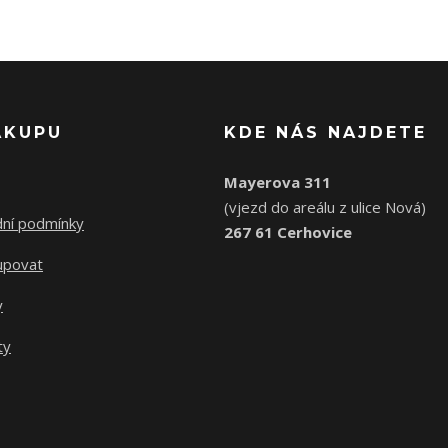
ÁKUPU
KDE NÁS NAJDETE
Mayerova 311
(vjezd do areálu z ulice Nová)
ní podmínky
267 61 Cerhovice
upovat
y
ty