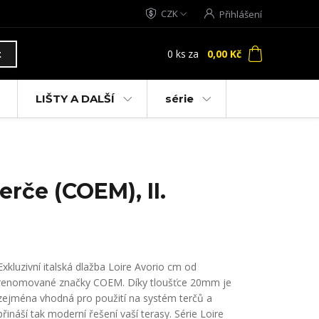
CZK
Přihlášení
0
ks
za
0,00 Kč
t
LIŠTY A DALŠÍ
série
erče (COEM), II.
Exkluzivní italská dlažba Loire Avorio cm od
renomované značky COEM. Díky tloušťce 20mm je
zejména vhodná pro použití na systém terčů a
přináší tak moderní řešení vaší terasy. Série Loire