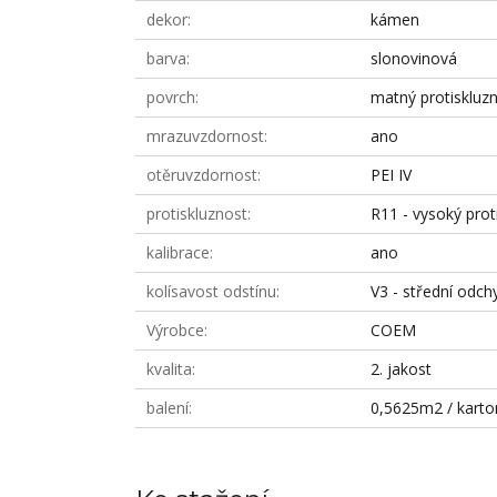
dekor
kámen
barva
slonovinová
povrch
matný protiskluz
mrazuvzdornost
ano
otěruvzdornost
PEI IV
protiskluznost
R11 - vysoký prot
kalibrace
ano
kolísavost odstínu
V3 - střední odch
Výrobce
COEM
kvalita
2. jakost
balení
0,5625m2 / karto