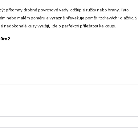
t přítomny drobné povrchové vady, odštíplé rúžky nebo hrany. Tyto
lném nebo malém poměru a výrazně převažuje poměr "zdravých" dlaždic. 
 nedokonalé kusy využijí, jde o perfektní příležitost ke koupi.
20m2