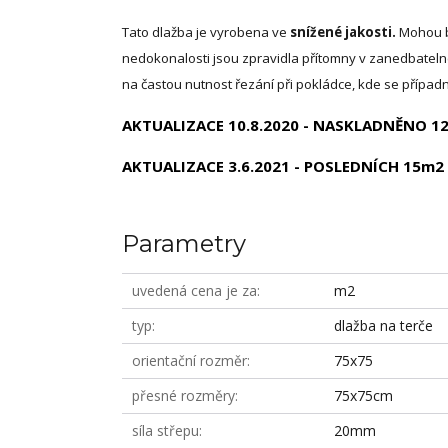
Tato dlažba je vyrobena ve
snížené jakosti.
Mohou bý
nedokonalosti jsou zpravidla přítomny v zanedbate
na častou nutnost řezání při pokládce, kde se případné
AKTUALIZACE 10.8.2020 - NASKLADNĚNO 1
AKTUALIZACE 3.6.2021 - POSLEDNÍCH 15m2
Parametry
uvedená cena je za
m2
typ
dlažba na terče
orientační rozměr
75x75
přesné rozměry
75x75cm
síla střepu
20mm