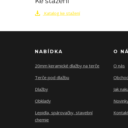
Ke stažení
Katalog ke stažení
NABÍDKA
O N
20mm keramické dlažby na terče
O nás
Terče pod dlažbu
Obchod
Dlažby
Jak nak
Obklady
Novink
Lepidla, spárovačky, stavební
Kontak
chemie