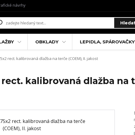
rafické návrhy
Hleda
LAŽBY
OBKLADY
LEPIDLA, SPÁROVAČKY
5x2 rect. kalibrovaná dlažba na terče (COEM), II. jakost
rect. kalibrovaná dlažba na t