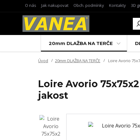
O nás
Jak nakupovat
Obch. podmínky
Kontakty
3D g
20mm DLAŽBA NA TERČE
D
Úvod
20mm DLAŽBA NA TERČE
Loire Avorio 75x7
Loire Avorio 75x75x2 
jakost