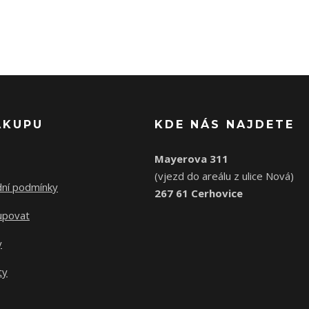
ÁKUPU
KDE NÁS NAJDETE
Mayerova 311
(vjezd do areálu z ulice Nová)
ní podmínky
267 61 Cerhovice
upovat
y
ty