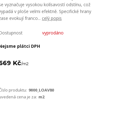
se vyznačuje vysokou kolísavostí odstínu, což
vypadá v ploše velmi efektně. Specifické hrany
zase evokují franco...
celý popis
Dostupnost
vyprodáno
Nejsme plátci DPH
669 Kč
/
m2
Číslo produktu:
9000_LOAV80
uvedená cena je za:
m2