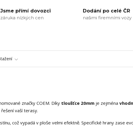
Jsme přímí dovozci
Dodání po celé ČR
záruka nízkých cen
našimi firemními vozy
stažení
nomované značky COEM. Díky
tloušťce 20mm
je zejména
vhodn
 řešení vaší terasy.
stínu, což vypadá v ploše velmi efektně. Specifické hrany zase evo