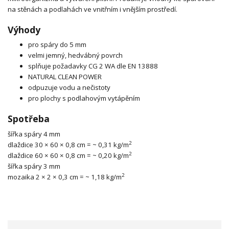
na stěnách a podlahách ve vnitřním i vnějším prostředí.
Výhody
pro spáry do 5 mm
velmi jemný, hedvábný povrch
splňuje požadavky CG 2 WA dle EN 13888
NATURAL CLEAN POWER
odpuzuje vodu a nečistoty
pro plochy s podlahovým vytápěním
Spotřeba
šířka spáry 4 mm
2
dlaždice 30 × 60 × 0,8 cm = ~ 0,31 kg/m
2
dlaždice 60 × 60 × 0,8 cm = ~ 0,20 kg/m
šířka spáry 3 mm
2
mozaika 2 × 2 × 0,3 cm = ~ 1,18 kg/m