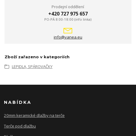
Prodejní oddělení
+420 727 975 657
PO-PÁ 8:00-18:00 (info linka)
info@vanea.eu
Zboží zařazeno v kategoriích
LEPIDLA, SPÁROVAČKY
NABÍDKA
20mm keramické dlažby na terče
Terče pod dlažbu