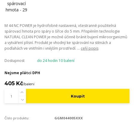
M 44 NC POWER je hydrofobně nastavená, všestranně použitelná
spárovací hmota pro spáry o šířce do 5 mm. Přispěním technologie
NATURAL CLEAN POWER je možné účinně bránit bujení mikroorganizmů
a vytváření plísní. Produkt je vhodný ke spárování na stěnách a
podlahách ve vnitřním i vnějším prostředí. ...
celý popis
Dostupnost
do 24 hodin 10 balení
Nejsme plátci DPH
405 Kč
/
balení
Koupit
Číslo produktu:
GGM044005XXX