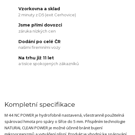
Vzorkovna a sklad
2 minuty z D5 (exit Cerhovice)
Jsme přímí dovozci
záruka nízkých cen
Dodání po celé ČR
našimi firemními vozy
Na trhu již 11 let
a tisíce spokojených zákazníků
Kompletní specifikace
M 44 NC POWER je hydrofobně nastavená, všestranně použitelná
spárovací hmota pro spáry o šířce do 5 mm. Přispěním technologie
NATURAL CLEAN POWER je možné účinně bránit bujení
mikroorganizmů a vytváření plísní. Produkt je vhodný ke spárování