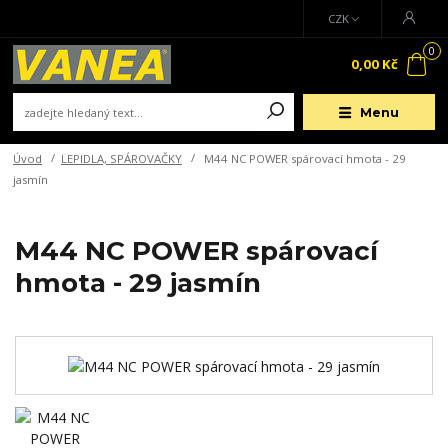
CZK
0
0,00 Kč
Menu
Úvod
LEPIDLA, SPÁROVAČKY
M44 NC POWER spárovací hmota - 29
jasmín
M44 NC POWER spárovací
hmota - 29 jasmín