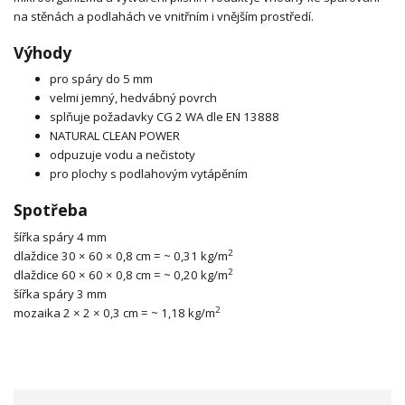
na stěnách a podlahách ve vnitřním i vnějším prostředí.
Výhody
pro spáry do 5 mm
velmi jemný, hedvábný povrch
splňuje požadavky CG 2 WA dle EN 13888
NATURAL CLEAN POWER
odpuzuje vodu a nečistoty
pro plochy s podlahovým vytápěním
Spotřeba
šířka spáry 4 mm
2
dlaždice 30 × 60 × 0,8 cm = ~ 0,31 kg/m
2
dlaždice 60 × 60 × 0,8 cm = ~ 0,20 kg/m
šířka spáry 3 mm
2
mozaika 2 × 2 × 0,3 cm = ~ 1,18 kg/m