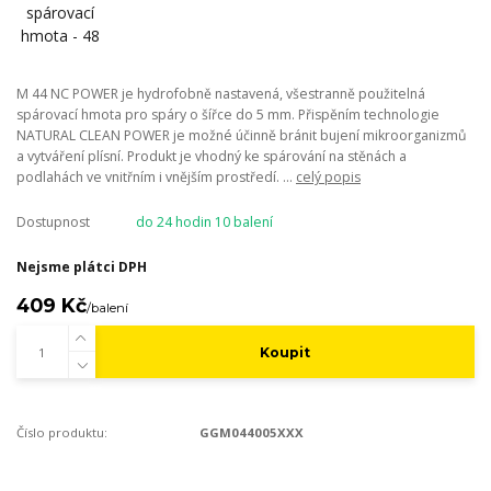
M 44 NC POWER je hydrofobně nastavená, všestranně použitelná
spárovací hmota pro spáry o šířce do 5 mm. Přispěním technologie
NATURAL CLEAN POWER je možné účinně bránit bujení mikroorganizmů
a vytváření plísní. Produkt je vhodný ke spárování na stěnách a
podlahách ve vnitřním i vnějším prostředí. ...
celý popis
Dostupnost
do 24 hodin 10 balení
Nejsme plátci DPH
409 Kč
/
balení
Koupit
Číslo produktu:
GGM044005XXX