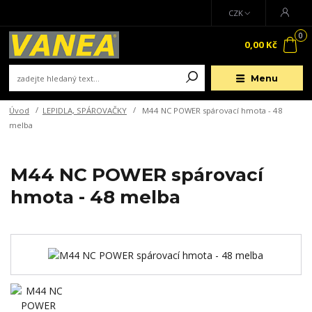
CZK
0
0,00 Kč
Menu
Úvod
LEPIDLA, SPÁROVAČKY
M44 NC POWER spárovací hmota - 48
melba
M44 NC POWER spárovací
hmota - 48 melba