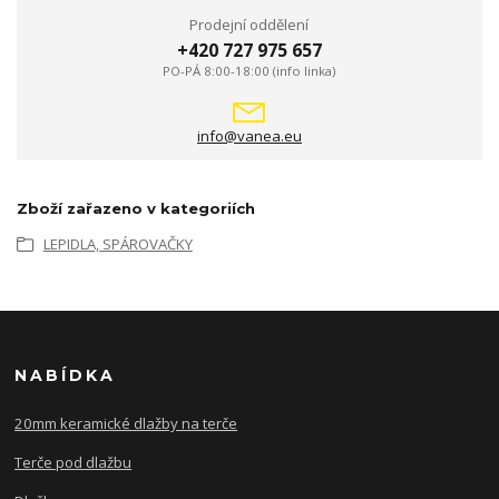
Prodejní oddělení
+420 727 975 657
PO-PÁ 8:00-18:00 (info linka)
info@vanea.eu
Zboží zařazeno v kategoriích
LEPIDLA, SPÁROVAČKY
NABÍDKA
20mm keramické dlažby na terče
Terče pod dlažbu