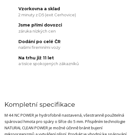
Vzorkovna a sklad
2 minuty z D5 (exit Cerhovice)
Jsme přímí dovozci
záruka nízkých cen
Dodání po celé ČR
našimi firemními vozy
Na trhu již 11 let
a tisíce spokojených zákazníků
Kompletní specifikace
M 44 NC POWER je hydrofobně nastavená, všestranně použitelná
spárovací hmota pro spáry o šířce do 5 mm. Přispěním technologie
NATURAL CLEAN POWER je možné účinně bránit bujení
mikroorganizmů a vytváření plísní. Produkt je vhodný ke spárování