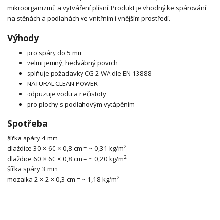
mikroorganizmů a vytváření plísní. Produkt je vhodný ke spárování
na stěnách a podlahách ve vnitřním i vnějším prostředí.
Výhody
pro spáry do 5 mm
velmi jemný, hedvábný povrch
splňuje požadavky CG 2 WA dle EN 13888
NATURAL CLEAN POWER
odpuzuje vodu a nečistoty
pro plochy s podlahovým vytápěním
Spotřeba
šířka spáry 4 mm
2
dlaždice 30 × 60 × 0,8 cm = ~ 0,31 kg/m
2
dlaždice 60 × 60 × 0,8 cm = ~ 0,20 kg/m
šířka spáry 3 mm
2
mozaika 2 × 2 × 0,3 cm = ~ 1,18 kg/m