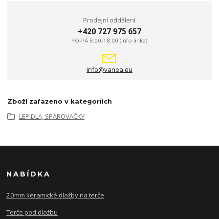
Prodejní oddělení
+420 727 975 657
PO-PÁ 8:00-18:00 (info linka)
info@vanea.eu
Zboží zařazeno v kategoriích
LEPIDLA, SPÁROVAČKY
NABÍDKA
20mm keramické dlažby na terče
Terče pod dlažbu