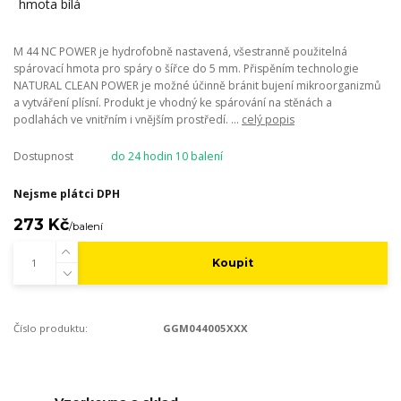
M 44 NC POWER je hydrofobně nastavená, všestranně použitelná
spárovací hmota pro spáry o šířce do 5 mm. Přispěním technologie
NATURAL CLEAN POWER je možné účinně bránit bujení mikroorganizmů
a vytváření plísní. Produkt je vhodný ke spárování na stěnách a
podlahách ve vnitřním i vnějším prostředí. ...
celý popis
Dostupnost
do 24 hodin 10 balení
Nejsme plátci DPH
273 Kč
/
balení
Koupit
Číslo produktu:
GGM044005XXX