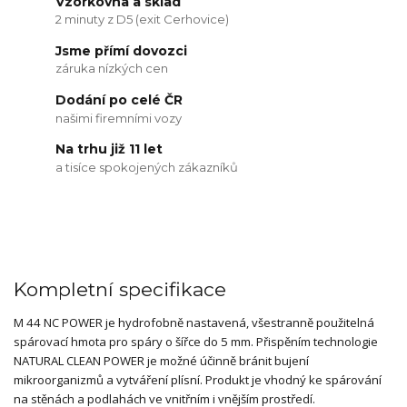
Vzorkovna a sklad
2 minuty z D5 (exit Cerhovice)
Jsme přímí dovozci
záruka nízkých cen
Dodání po celé ČR
našimi firemními vozy
Na trhu již 11 let
a tisíce spokojených zákazníků
Kompletní specifikace
M 44 NC POWER je hydrofobně nastavená, všestranně použitelná
spárovací hmota pro spáry o šířce do 5 mm. Přispěním technologie
NATURAL CLEAN POWER je možné účinně bránit bujení
mikroorganizmů a vytváření plísní. Produkt je vhodný ke spárování
na stěnách a podlahách ve vnitřním i vnějším prostředí.