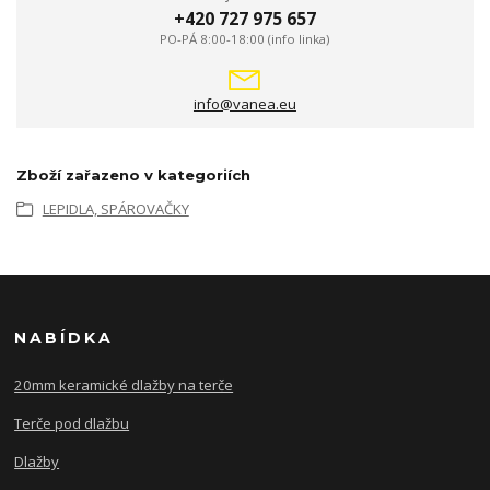
+420 727 975 657
PO-PÁ 8:00-18:00 (info linka)
info@vanea.eu
Zboží zařazeno v kategoriích
LEPIDLA, SPÁROVAČKY
NABÍDKA
20mm keramické dlažby na terče
Terče pod dlažbu
Dlažby