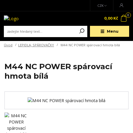
CZK
0
0,00 Kč
Menu
Úvod
LEPIDLA, SPÁROVAČKY
M44 NC POWER spárovací hmota bílá
M44 NC POWER spárovací
hmota bílá