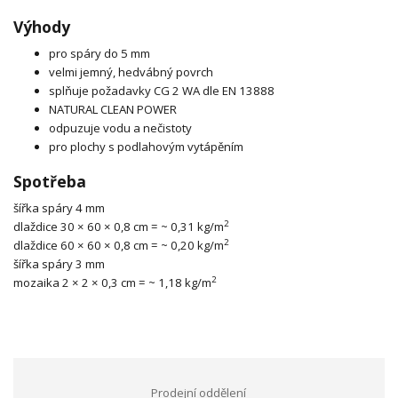
Výhody
pro spáry do 5 mm
velmi jemný, hedvábný povrch
splňuje požadavky CG 2 WA dle EN 13888
NATURAL CLEAN POWER
odpuzuje vodu a nečistoty
pro plochy s podlahovým vytápěním
Spotřeba
šířka spáry 4 mm
2
dlaždice 30 × 60 × 0,8 cm = ~ 0,31 kg/m
2
dlaždice 60 × 60 × 0,8 cm = ~ 0,20 kg/m
šířka spáry 3 mm
2
mozaika 2 × 2 × 0,3 cm = ~ 1,18 kg/m
Prodejní oddělení