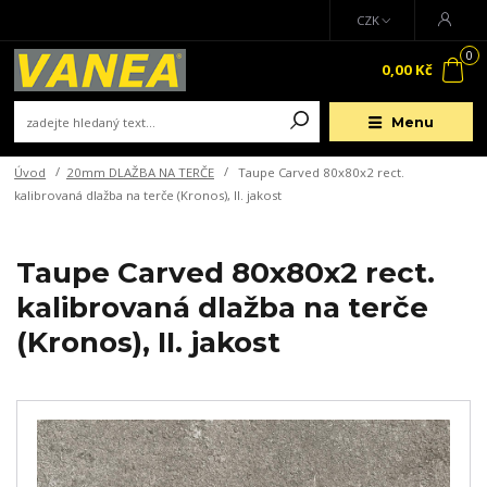
CZK
0
0,00 Kč
Menu
Úvod
20mm DLAŽBA NA TERČE
Taupe Carved 80x80x2 rect.
kalibrovaná dlažba na terče (Kronos), II. jakost
Taupe Carved 80x80x2 rect.
kalibrovaná dlažba na terče
(Kronos), II. jakost