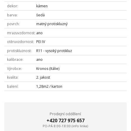
dekor
kámen
barva
šedá
povrch
matný protiskluzný
mrazuvzdornost
ano
otěruvzdornost
PEI IV
protiskluznost
R11 - vysoký protikluz
kalibrace
ano
Výrobce
Kronos (Itálie)
kvalita
2. jakost
balení
1,28m2 / karton
Prodejní oddělení
+420 727 975 657
PO-PÁ 8:00-18:00 (info linka)