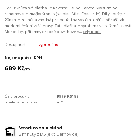
Exkluzivní italská dlažba Le Reverse Taupe Carved 80x80cm od
renomované značky Kronos (skupina Atlas Concorde). Díky tloušťce
20mm je zejména vhodná pro použití na systém terčů a přináší tak
moderní řešení vaší terasy. Tato dlažba je vyrobena ve snížené jakosti.
Mohou být přítomny drobné povrchové v...
celý popis
Dostupnost
vyprodáno
Nejsme plátci DPH
689 Kč
/
m2
.
Číslo produktu:
9999_RS188
uvedená cena je za:
m2
Vzorkovna a sklad
2 minuty z D5 (exit Cerhovice)