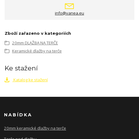
info@vanea.eu
Zboží zařazeno v kategoriích
20mm DLAŽBA NA TERČE
Keramické dlažby na terče
Ke stažení
Katalog ke stažení
NABÍDKA
20mm keramické dlažby na terče
Terče pod dlažbu