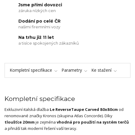
Jsme přímí dovozci
záruka nízkých cen
Dodání po celé ČR
našimi firemními vozy
Na trhu již 11 let
a tisíce spokojených zákazníků
Kompletní specifikace
Parametry
Ke stažení
Kompletní specifikace
Exkluzivní italská dlažba
Le Reverse
Taupe Carved 80x80cm
od
renomované značky Kronos (skupina Atlas Concorde). Díky
tloušťce 20mm
je zejména
vhodná pro použití na systém terčů
a přináší tak moderní řešení vaší terasy.