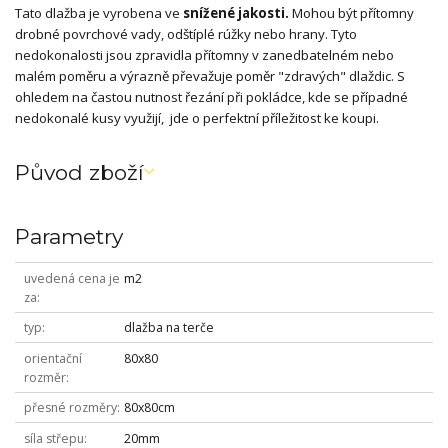
Tato dlažba je vyrobena ve
snížené jakosti.
Mohou být přítomny
drobné povrchové vady, odštíplé rúžky nebo hrany. Tyto
nedokonalosti jsou zpravidla přítomny v zanedbatelném nebo
malém poměru a výrazně převažuje poměr "zdravých" dlaždic. S
ohledem na častou nutnost řezání při pokládce, kde se případné
nedokonalé kusy využijí, jde o perfektní příležitost ke koupi.
Původ zboží
Parametry
uvedená cena je
m2
za
typ
dlažba na terče
orientační
80x80
rozměr
přesné rozměry
80x80cm
síla střepu
20mm