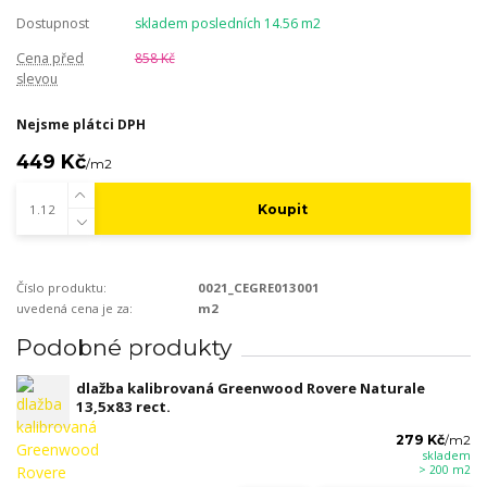
Dostupnost
skladem posledních 14.56 m2
Cena před
858 Kč
slevou
Nejsme plátci DPH
449 Kč
/
m2
Koupit
Číslo produktu:
0021_CEGRE013001
uvedená cena je za:
m2
Podobné produkty
dlažba kalibrovaná Greenwood Rovere Naturale
13,5x83 rect.
279 Kč
/
m2
skladem
> 200 m2