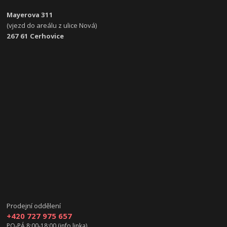
Mayerova 311
(vjezd do areálu z ulice Nová)
267 61 Cerhovice
Prodejní oddělení
+420 727 975 657
PO-PÁ 8:00-18:00 (info linka)