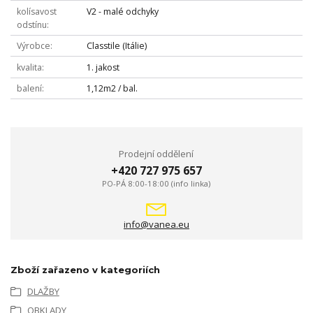
kolísavost
V2 - malé odchyky
odstínu
Výrobce
Classtile (Itálie)
kvalita
1. jakost
balení
1,12m2 / bal.
Prodejní oddělení
+420 727 975 657
PO-PÁ 8:00-18:00 (info linka)
info@vanea.eu
Zboží zařazeno v kategoriích
DLAŽBY
OBKLADY