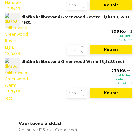
Koupit
dlažba kalibrovaná Greenwood Rovere Light 13,5x83
rect.
299 Kč
/
m2
skladem
> 200 m2
Koupit
dlažba kalibrovaná Greenwood Warm 13,5x83 rect.
279 Kč
/
m2
skladem
posledních
69.44 m2
Koupit
Vzorkovna a sklad
2 minuty z D5 (exit Cerhovice)