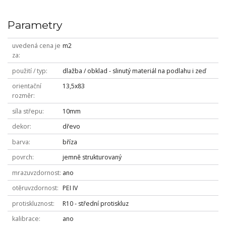
Parametry
uvedená cena je
m2
za
použití / typ
dlažba / obklad - slinutý materiál na podlahu i zeď
orientační
13,5x83
rozměr
síla střepu
10mm
dekor
dřevo
barva
bříza
povrch
jemně strukturovaný
mrazuvzdornost
ano
otěruvzdornost
PEI IV
protiskluznost
R10 - střední protiskluz
kalibrace
ano