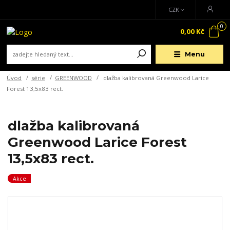
CZK
0
0,00 Kč
Menu
Úvod
série
GREENWOOD
dlažba kalibrovaná Greenwood Larice
Forest 13,5x83 rect.
dlažba kalibrovaná
Greenwood Larice Forest
13,5x83 rect.
Akce