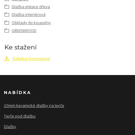
Dlažba imitace dřeva
Dlažba interiérová
Obklady do koupelny
GREENWOOD
Ke stažení
Katalog Greenwood
NABÍDKA
20mm keramické dlažby na terče
Terče pod dlažbu
Dlažby