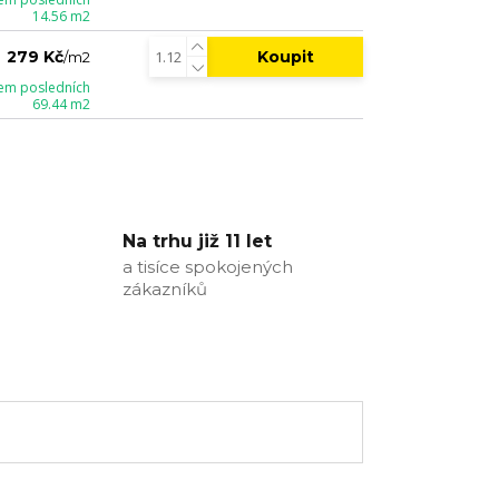
14.56 m2
Koupit
279 Kč
/
m2
em posledních
69.44 m2
Na trhu již 11 let
a tisíce spokojených
zákazníků