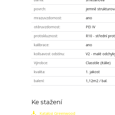
povrch
jemně strukturov
mrazuvzdornost
ano
otěruvzdornost
PEI IV
protiskluznost
R10 - střední prot
kalibrace
ano
kolísavost odstínu
V2 - malé odchyk
Výrobce
Classtile (Itálie)
kvalita
1. jakost
balení
1,12m2 / bal.
Ke stažení
Katalog Greenwood