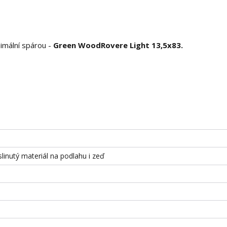
nimální spárou -
Green Wood
Rovere Light 13,5x83.
slinutý materiál na podlahu i zeď