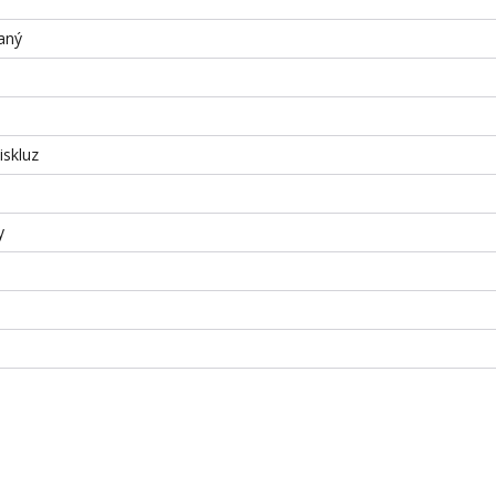
aný
iskluz
y