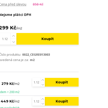
Cena před slevou
858 Kč
Nejsme plátci DPH
299 Kč
/
m2
Koupit
Číslo produktu:
0022_CEGRE013003
uvedená cena je za:
m2
Koupit
279 Kč
/
m2
adem > 200 m2
Koupit
449 Kč
/
m2
em posledních