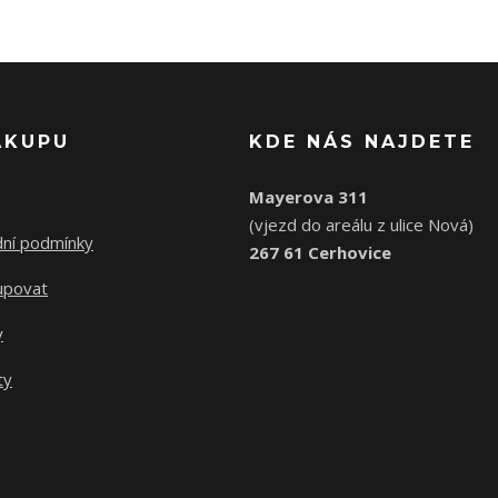
ÁKUPU
KDE NÁS NAJDETE
Mayerova 311
(vjezd do areálu z ulice Nová)
ní podmínky
267 61 Cerhovice
upovat
y
ty