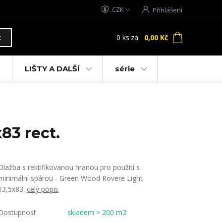
CZK
Přihlášení
0
ks
za
0,00 Kč
t
LIŠTY A DALŠÍ
série
83 rect.
Dlažba s rektifikovanou hranou pro použití s
minimální spárou - Green Wood Rovere Light
13,5x83.
celý popis
Dostupnost
skladem > 200 m2