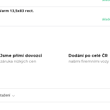
arm 13,5x83 rect.
sklad
Jsme přímí dovozci
Dodání po celé ČR
záruka nízkých cen
našimi firemními vozy
stažení