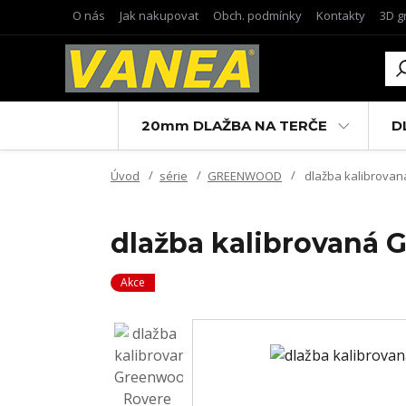
O nás
Jak nakupovat
Obch. podmínky
Kontakty
3D g
20mm DLAŽBA NA TERČE
D
Úvod
série
GREENWOOD
dlažba kalibrovaná
dlažba kalibrovaná G
Akce