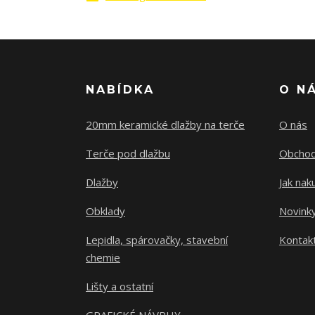
NABÍDKA
O N
20mm keramické dlažby na terče
O nás
Terče pod dlažbu
Obchod
Dlažby
Jak nak
Obklady
Novink
Lepidla, spárovačky, stavební
Kontak
chemie
Lišty a ostatní