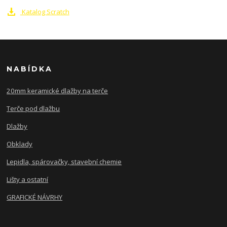
Katalog Scratch
NABÍDKA
20mm keramické dlažby na terče
Terče pod dlažbu
Dlažby
Obklady
Lepidla, spárovačky, stavební chemie
Lišty a ostatní
GRAFICKÉ NÁVRHY