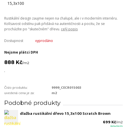
Rustikální design zaujme nejen na chalupě, ale i v moderním interiéru.
Kolísavost odstínu pak přidává na autentičnosti a pocitu, že se
procházíte po "skutečném" dřevu.
celý popis
Dostupnost
vyprodáno
Nejsme plátci DPH
888 Kč
/
m2
.
Číslo produktu:
9999_CECR015003
uvedená cena je za:
m2
Podobné produkty
dlažba rustikální dřevo 15,3x100 Scratch Brown
699 Kč
/
m2
skladem