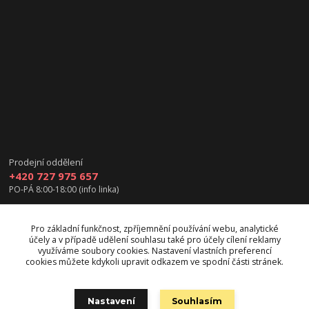
Prodejní oddělení
+420 727 975 657
PO-PÁ 8:00-18:00 (info linka)
info@vanea.eu
Pro základní funkčnost, zpříjemnění používání webu, analytické
účely a v případě udělení souhlasu také pro účely cílení reklamy
využíváme soubory cookies. Nastavení vlastních preferencí
cookies můžete kdykoli upravit odkazem ve spodní části stránek.
Upravit sběr cookies.
Nastavení
Souhlasím