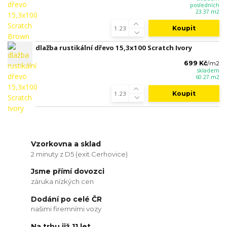
posledních
23.37 m2
Koupit
dlažba rustikální dřevo 15,3x100 Scratch Ivory
699 Kč
/
m2
skladem
60.27 m2
Koupit
Vzorkovna a sklad
2 minuty z D5 (exit Cerhovice)
Jsme přímí dovozci
záruka nízkých cen
Dodání po celé ČR
našimi firemními vozy
Na trhu již 11 let