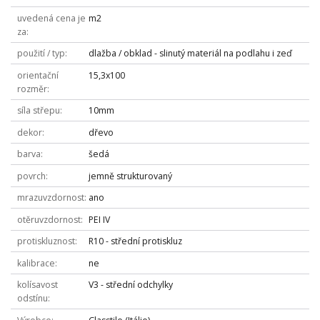
uvedená cena je
m2
za
použití / typ
dlažba / obklad - slinutý materiál na podlahu i zeď
orientační
15,3x100
rozměr
síla střepu
10mm
dekor
dřevo
barva
šedá
povrch
jemně strukturovaný
mrazuvzdornost
ano
otěruvzdornost
PEI IV
protiskluznost
R10 - střední protiskluz
kalibrace
ne
kolísavost
V3 - střední odchylky
odstínu