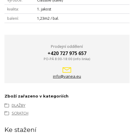
Výrobce
Classtile (Itálie)
kvalita
1. jakost
balení
1,23m2 / bal.
Prodejní oddělení
+420 727 975 657
PO-PÁ 8:00-18:00 (info linka)
info@vanea.eu
Zboží zařazeno v kategoriích
DLAŽBY
SCRATCH
Ke stažení