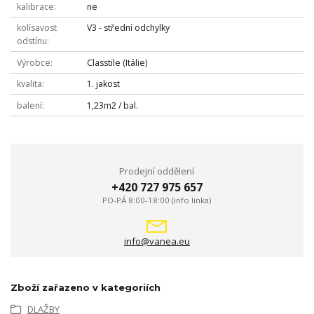
kalibrace
ne
kolísavost
V3 - střední odchylky
odstínu
Výrobce
Classtile (Itálie)
kvalita
1. jakost
balení
1,23m2 / bal.
Prodejní oddělení
+420 727 975 657
PO-PÁ 8:00-18:00 (info linka)
info@vanea.eu
Zboží zařazeno v kategoriích
DLAŽBY