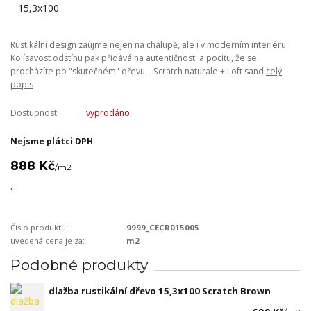
Rustikální design zaujme nejen na chalupě, ale i v moderním interiéru.
Kolísavost odstínu pak přidává na autentičnosti a pocitu, že se
procházíte po "skutečném" dřevu. Scratch naturale + Loft sand
celý
popis
Dostupnost
vyprodáno
Nejsme plátci DPH
888 Kč
/
m2
.
Číslo produktu:
9999_CECR015005
uvedená cena je za:
m2
Podobné produkty
dlažba rustikální dřevo 15,3x100 Scratch Brown