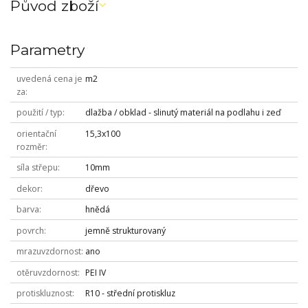
Původ zboží
Parametry
uvedená cena je
m2
za
použití / typ
dlažba / obklad - slinutý materiál na podlahu i zeď
orientační
15,3x100
rozměr
síla střepu
10mm
dekor
dřevo
barva
hnědá
povrch
jemně strukturovaný
mrazuvzdornost
ano
otěruvzdornost
PEI IV
protiskluznost
R10 - střední protiskluz