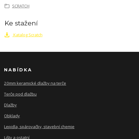
SCRATCH
Ke stažení
Katalog Scratch
NABÍDKA
20mm keramické dlažby na terče
Terče pod dlažbu
Dlažby
Obklady
Lepidla, spárovačky, stavební chemie
Lišty a ostatní