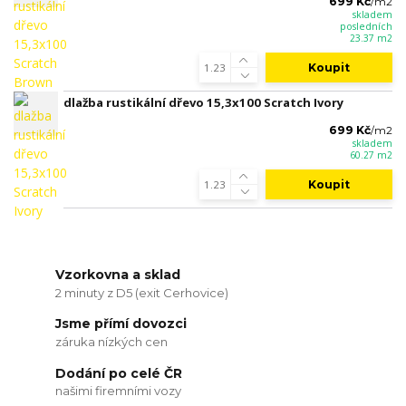
699 Kč
/
m2
skladem
posledních
23.37 m2
Koupit
dlažba rustikální dřevo 15,3x100 Scratch Ivory
699 Kč
/
m2
skladem
60.27 m2
Koupit
Vzorkovna a sklad
2 minuty z D5 (exit Cerhovice)
Jsme přímí dovozci
záruka nízkých cen
Dodání po celé ČR
našimi firemními vozy