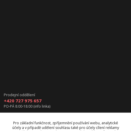
Prodejní oddělení
+420 727 975 657
PO-PÁ 8:00-18:00 (info linka)
info@vanea.eu
Pro základní funkčnost, zpříjemnění používání webu, analytické
účely a v případě udělení souhlasu také pro účely cílení reklamy