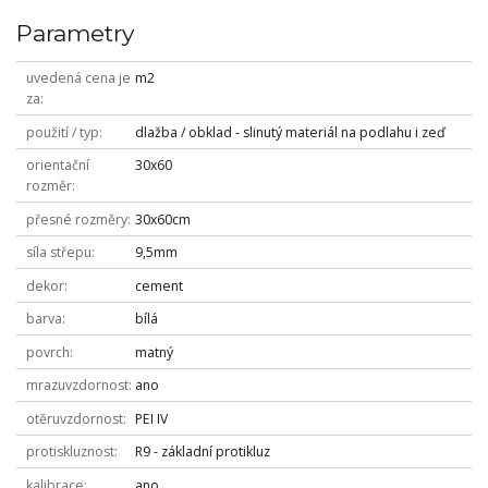
Parametry
uvedená cena je
m2
za
použití / typ
dlažba / obklad - slinutý materiál na podlahu i zeď
orientační
30x60
rozměr
přesné rozměry
30x60cm
síla střepu
9,5mm
dekor
cement
barva
bílá
povrch
matný
mrazuvzdornost
ano
otěruvzdornost
PEI IV
protiskluznost
R9 - základní protikluz
kalibrace
ano