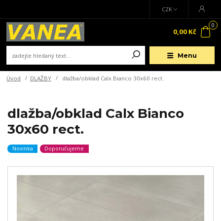
CZK
0
0,00 Kč
Menu
Úvod
DLAŽBY
dlažba/obklad Calx Bianco 30x60 rect.
dlažba/obklad Calx Bianco
30x60 rect.
Novinka
Doporučujeme