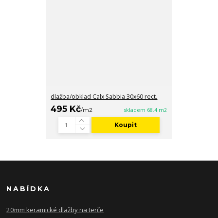
dlažba/obklad Calx Sabbia 30x60 rect.
495 Kč
/
m2
skladem 68.4 m2
Koupit
NABÍDKA
20mm keramické dlažby na terče