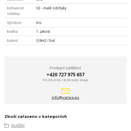
kolísavost
V2 - malé odchyky
odstínu
Výrobce
Iris
kvalita
1. jakost
balení
0,9m2 / bal.
Prodejní oddělení
+420 727 975 657
PO-PÁ 8:00-18:00 (info linka)
info@vanea.eu
Zboží zařazeno v kategoriích
DLAŽBY