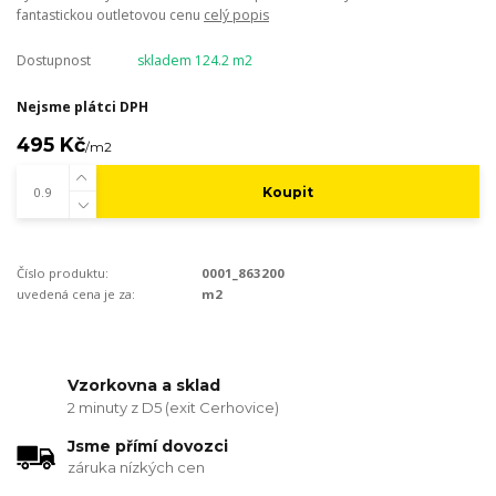
fantastickou outletovou cenu
celý popis
Dostupnost
skladem 124.2 m2
Nejsme plátci DPH
495 Kč
/
m2
Koupit
Číslo produktu:
0001_863200
uvedená cena je za:
m2
Vzorkovna a sklad
2 minuty z D5 (exit Cerhovice)
Jsme přímí dovozci
záruka nízkých cen