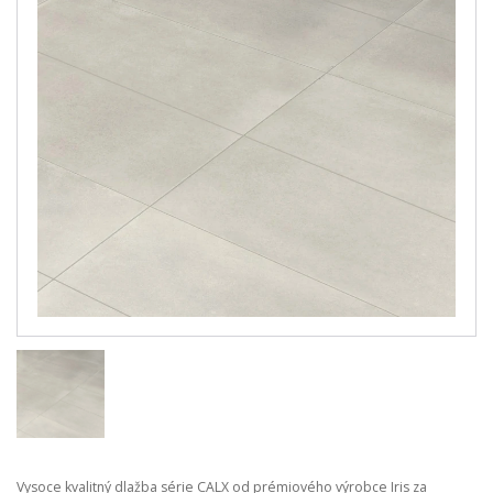
Vysoce kvalitný dlažba série CALX od prémiového výrobce Iris za