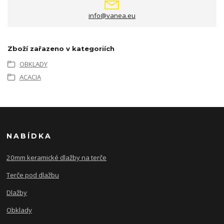
info@vanea.eu
Zboží zařazeno v kategoriích
OBKLADY
ACACIA
NABÍDKA
20mm keramické dlažby na terče
Terče pod dlažbu
Dlažby
Obklady