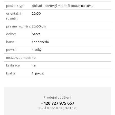
použití / typ
obklad - pórovitý materiál pouze na stěnu
orientační
20x50
rozměr
přesné rozměry
20x50 cm
dekor
barva
barva
šedohnědá
povrch
hladký
mrazuvzdornost
ne
kalibrace
ne
kvalita
1. jakost
Prodejní oddělení
+420 727 975 657
PO-PÁ 8:00-18:00 (info linka)