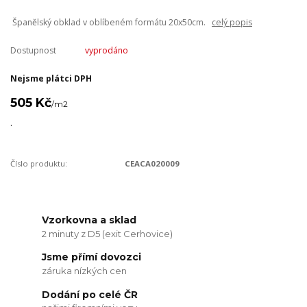
Španělský obklad v oblíbeném formátu 20x50cm.
celý popis
Dostupnost
vyprodáno
Nejsme plátci DPH
505 Kč
/
m2
.
Číslo produktu:
CEACA020009
Vzorkovna a sklad
2 minuty z D5 (exit Cerhovice)
Jsme přímí dovozci
záruka nízkých cen
Dodání po celé ČR