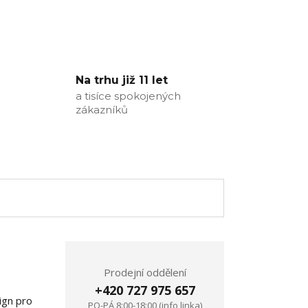
Na trhu již 11 let
a tisíce spokojených
zákazníků
Prodejní oddělení
+420 727 975 657
ign pro
PO-PÁ 8:00-18:00 (info linka)