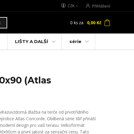
CZK
Přihlášení
0
ks
za
0,00 Kč
t
LIŠTY A DALŠÍ
série
0x90 (Atlas
Mrazuvzdorná dlažba na terče od prvotřídního
výrobce Atlas Concorde. Oblíbená série Klif přináší
moderní design pro vaší terasu. Velkoformát
90x90cm a první jakost za senzační cenu. Tato