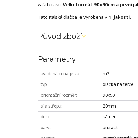
vaší terasu.
Velkoformát 90x90cm a první ja
Tato italská dlažba je vyrobena v
1. jakosti.
Původ zboží
Parametry
uvedená cena je za
m2
typ
dlažba na terče
orientační rozměr
90x90
síla střepu
20mm
dekor
kámen
barva
antracit