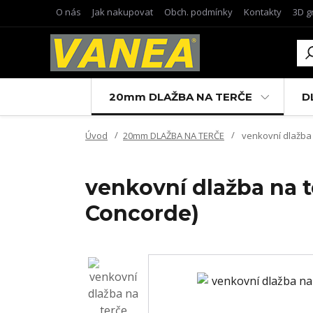
O nás
Jak nakupovat
Obch. podmínky
Kontakty
3D g
20mm DLAŽBA NA TERČE
D
Úvod
20mm DLAŽBA NA TERČE
venkovní dlažba 
venkovní dlažba na t
Concorde)