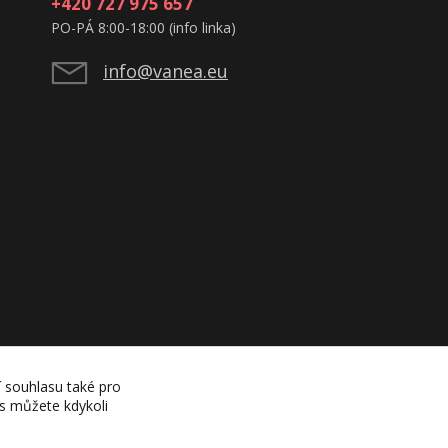
+420 727 975 657
PO-PÁ 8:00-18:00 (info linka)
info@vanea.eu
í souhlasu také pro
es můžete kdykoli