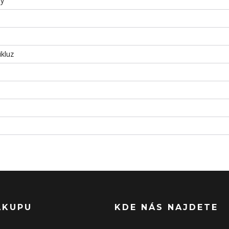
ný
ikluz
ÁKUPU
KDE NÁS NAJDETE