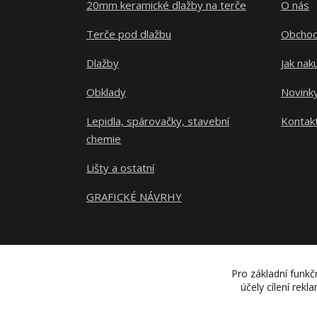
20mm keramické dlažby na terče
O nás
Terče pod dlažbu
Obchod
Dlažby
Jak nak
Obklady
Novink
Lepidla, spárovačky, stavební
Kontak
chemie
Lišty a ostatní
GRAFICKÉ NÁVRHY
Pro základní funkč
účely cílení rek