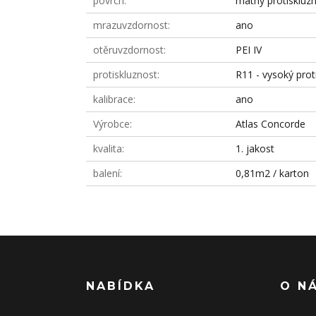
povrch
matný protiskluz
mrazuvzdornost
ano
otěruvzdornost
PEI IV
protiskluznost
R11 - vysoký prot
kalibrace
ano
Výrobce
Atlas Concorde
kvalita
1. jakost
balení
0,81m2 / karton
NABÍDKA
O N