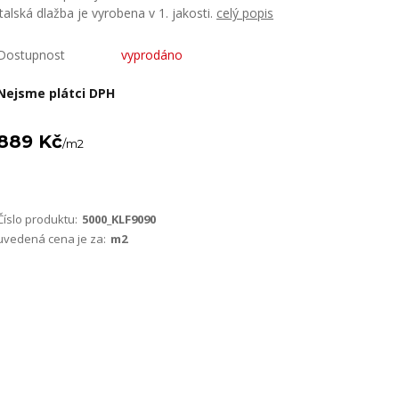
italská dlažba je vyrobena v 1. jakosti.
celý popis
Dostupnost
vyprodáno
Nejsme plátci DPH
889 Kč
/
m2
Číslo produktu:
5000_KLF9090
uvedená cena je za:
m2