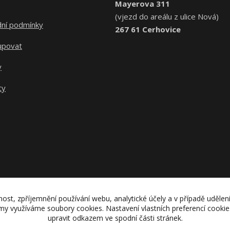
Mayerova 311
(vjezd do areálu z ulice Nová)
ní podmínky
267 61 Cerhovice
upovat
y
ty
nost, zpříjemnění používání webu, analytické účely a v případě udělen
lamy využíváme soubory cookies. Nastavení vlastních preferencí cooki
upravit odkazem ve spodní části stránek.
Upravit sběr cookies.